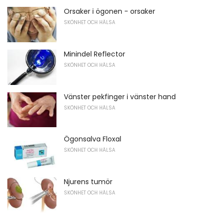
Orsaker i ögonen - orsaker
SKÖNHET OCH HÄLSA
Minindel Reflector
SKÖNHET OCH HÄLSA
Vänster pekfinger i vänster hand
SKÖNHET OCH HÄLSA
Ögonsalva Floxal
SKÖNHET OCH HÄLSA
Njurens tumör
SKÖNHET OCH HÄLSA