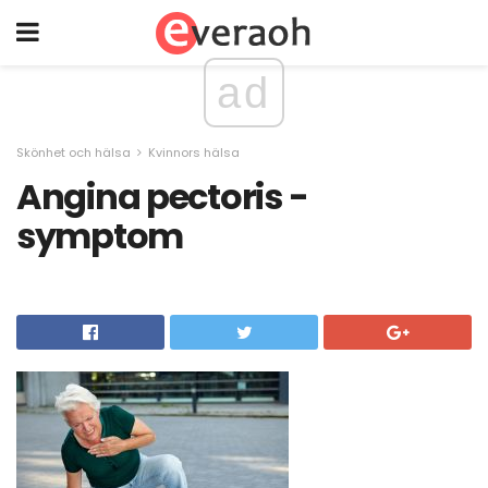
ad
Skönhet och hälsa
Kvinnors hälsa
Angina pectoris -
symptom