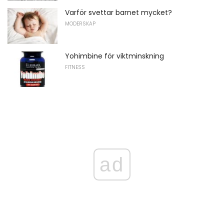
Varför svettar barnet mycket?
MODERSKAP
Yohimbine för viktminskning
FITNESS
ad