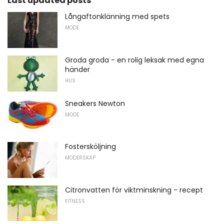
Last updated posts
Långaftonklänning med spets
MODE
Groda groda - en rolig leksak med egna
händer
HUS
Sneakers Newton
MODE
Fostersköljning
MODERSKAP
Citronvatten för viktminskning - recept
FITNESS