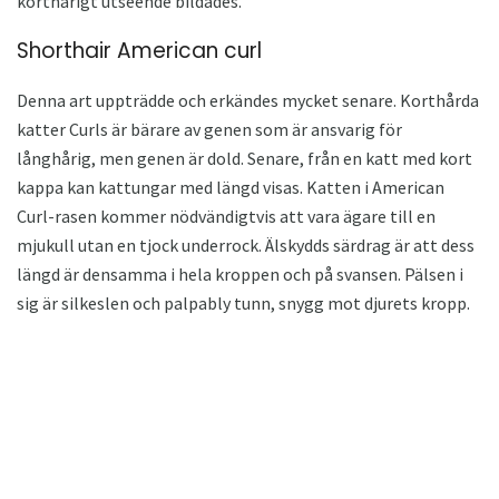
korthårigt utseende bildades.
Shorthair American curl
Denna art uppträdde och erkändes mycket senare. Korthårda
katter Curls är bärare av genen som är ansvarig för
långhårig, men genen är dold. Senare, från en katt med kort
kappa kan kattungar med längd visas. Katten i American
Curl-rasen kommer nödvändigtvis att vara ägare till en
mjukull utan en tjock underrock. Älskydds särdrag är att dess
längd är densamma i hela kroppen och på svansen. Pälsen i
sig är silkeslen och palpably tunn, snygg mot djurets kropp.