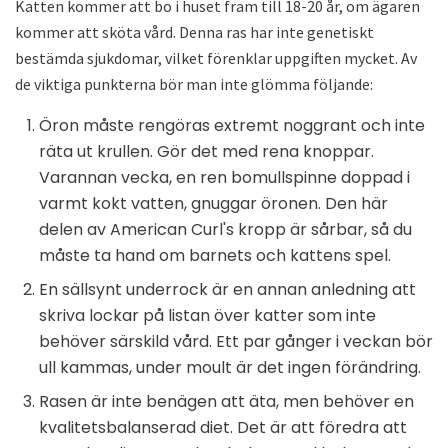
Katten kommer att bo i huset fram till 18-20 år, om ägaren
kommer att sköta vård. Denna ras har inte genetiskt
bestämda sjukdomar, vilket förenklar uppgiften mycket. Av
de viktiga punkterna bör man inte glömma följande:
Öron måste rengöras extremt noggrant och inte
räta ut krullen. Gör det med rena knoppar.
Varannan vecka, en ren bomullspinne doppad i
varmt kokt vatten, gnuggar öronen. Den här
delen av American Curl's kropp är sårbar, så du
måste ta hand om barnets och kattens spel.
En sällsynt underrock är en annan anledning att
skriva lockar på listan över katter som inte
behöver särskild vård. Ett par gånger i veckan bör
ull kammas, under moult är det ingen förändring.
Rasen är inte benägen att äta, men behöver en
kvalitetsbalanserad diet. Det är att föredra att