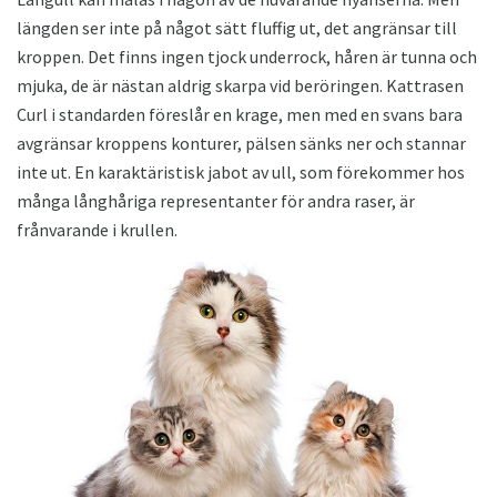
längden ser inte på något sätt fluffig ut, det angränsar till
kroppen. Det finns ingen tjock underrock, håren är tunna och
mjuka, de är nästan aldrig skarpa vid beröringen. Kattrasen
Curl i standarden föreslår en krage, men med en svans bara
avgränsar kroppens konturer, pälsen sänks ner och stannar
inte ut. En karaktäristisk jabot av ull, som förekommer hos
många långhåriga representanter för andra raser, är
frånvarande i krullen.