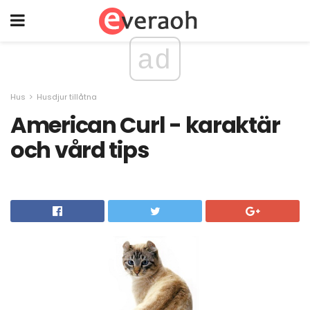
ad
Hus
Husdjur tillåtna
American Curl - karaktär
och vård tips