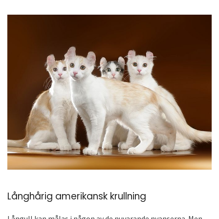
Långhårig amerikansk krullning
Långull kan målas i någon av de nuvarande nyanserna. Men