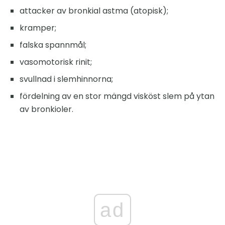
attacker av bronkial astma (atopisk);
kramper;
falska spannmål;
vasomotorisk rinit;
svullnad i slemhinnorna;
fördelning av en stor mängd visköst slem på ytan
av bronkioler.
ad