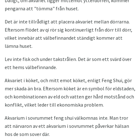
Dåligt, om akvariet ligger mittemot ytterdörren, kommer
pengarna att "tömma" från huset.
Det är inte tillrådligt att placera akvariet mellan dörrarna.
Eftersom flödet av qi rör sig kontinuerligt från dörr till dörr,
vilket innebär att välbefinnandet ständigt kommer att
lämna huset.
Lev inte fisk och under takstrålen. Det är som ett svärd över
ett hems välbefinnande.
Akvariet i köket, och mitt emot köket, enligt Feng Shui, gör
mer skada än bra. Eftersom köket är en symbol för eldstaden,
och kombinationen av eld och vatten ger hård motstånd och
konflikt, vilket leder till ekonomiska problem.
Akvarium i sovrummet feng shui välkomnas inte. Man tror
att närvaron av ett akvarium i sovrummet påverkar hälsan
hos de som sover där.