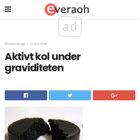
ad
Moderskap
Graviditet
Aktivt kol under
graviditeten