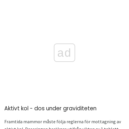
ad
Aktivt kol - dos under graviditeten
Framtida mammor måste följa reglerna för mottagning av
aktivt kol. Doseringen beräknas utifrån vikten av 1 tablett