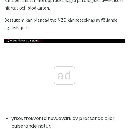
kan specialister inte upptäcka några patologiska avvikelser i
hjärtat och blodkärlen.
Dessutom kan blandad typ MZD kännetecknas av följande
egenskaper:
ad
yrsel, frekventa huvudvärk av pressande eller
pulserande natur;