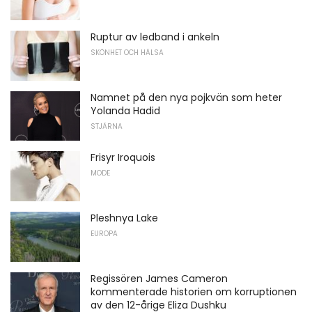
Ruptur av ledband i ankeln
SKÖNHET OCH HÄLSA
Namnet på den nya pojkvän som heter
Yolanda Hadid
STJÄRNA
Frisyr Iroquois
MODE
Pleshnya Lake
EUROPA
Regissören James Cameron
kommenterade historien om korruptionen
av den 12-årige Eliza Dushku