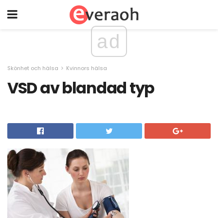
ad
Skönhet och hälsa
Kvinnors hälsa
VSD av blandad typ