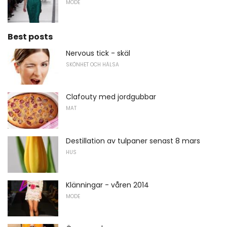
MODE
Best posts
Nervous tick - skäl
SKÖNHET OCH HÄLSA
Clafouty med jordgubbar
MAT
Destillation av tulpaner senast 8 mars
HUS
Klänningar - våren 2014
MODE