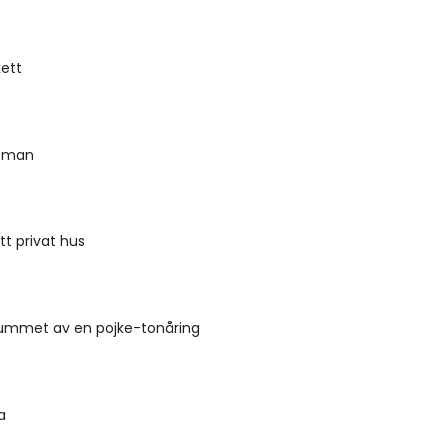
ett
toman
tt privat hus
 rummet av en pojke-tonåring
a