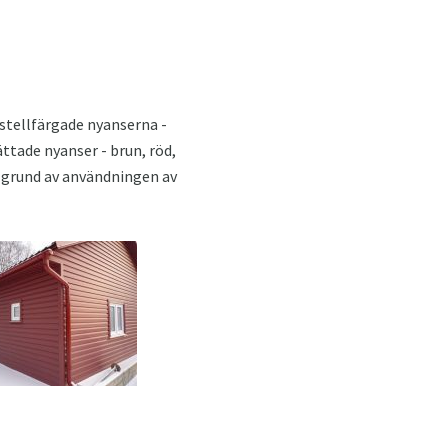
astellfärgade nyanserna -
ättade nyanser - brun, röd,
å grund av användningen av