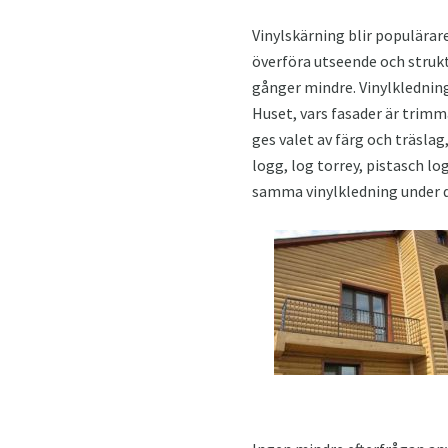
Vinylskärning blir populärare
överföra utseende och struk
gånger mindre. Vinylkledning
Huset, vars fasader är tri
ges valet av färg och träsla
logg, log torrey, pistasch l
samma vinylkledning under d