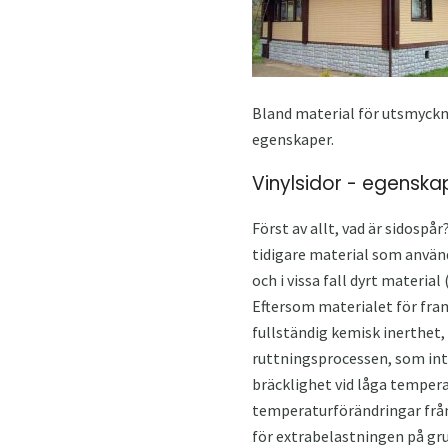
Bland material för utsmyckni
egenskaper.
Vinylsidor - egensk
Först av allt, vad är sidospå
tidigare material som använd
och i vissa fall dyrt materia
Eftersom materialet för fram
fullständig kemisk inerthet
ruttningsprocessen, som inte
bräcklighet vid låga tempera
temperaturförändringar från +
för extrabelastningen på gru