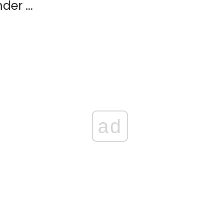
der ...
ad