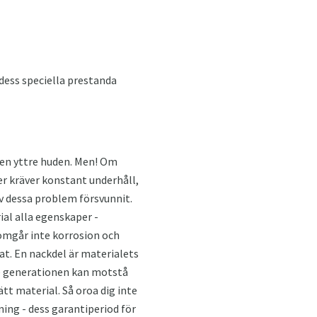
dess speciella prestanda
- den yttre huden. Men! Om
er kräver konstant underhåll,
av dessa problem försvunnit.
ial alla egenskaper -
omgår inte korrosion och
at. En nackdel är materialets
ste generationen kan motstå
ätt material. Så oroa dig inte
ing - dess garantiperiod för