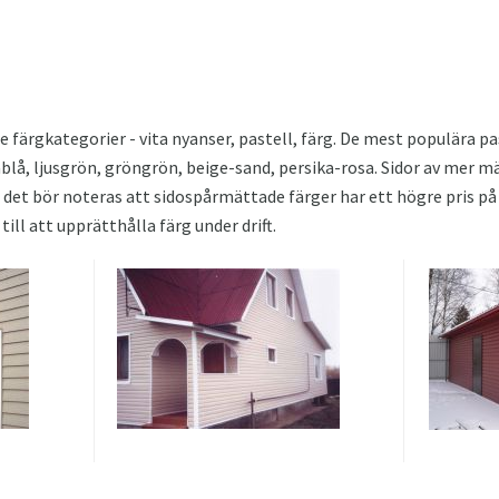
e färgkategorier - vita nyanser, pastell, färg. De mest populära p
åblå, ljusgrön, gröngrön, beige-sand, persika-rosa. Sidor av mer m
n det bör noteras att sidospårmättade färger har ett högre pris p
till att upprätthålla färg under drift.