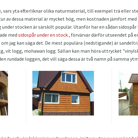
, vars yta efterliknar olika naturmaterial, till exempel trä eller s
tur av dessa material är mycket hög, men kostnaden jämfört med n
 under stocken är särskilt populär. Utanför har en sådan sidospår 
mmade med
sidospår under en stock
, förvärvar därför utseendet på 
g, om jag kan säga det. De mest populära (nedstigande) är sandelt
ogg, vit logg, mohawan logg. Sällan kan man höra uttrycket "vinyls
en rundade loggen, det vill säga dessa är två namn på samma ytm