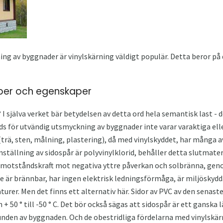
ng av byggnader är vinylskärning väldigt populär. Detta beror på 
aper och egenskaper
r? I själva verket bär betydelsen av detta ord hela semantisk last 
s för utvändig utsmyckning av byggnader inte varar varaktiga ell
l (trä, sten, målning, plastering), då med vinylskyddet, har många 
ställning av sidospår är polyvinylklorid, behåller detta slutmater
, motståndskraft mot negativa yttre påverkan och solbränna, gen
 är brännbar, har ingen elektrisk ledningsförmåga, är miljöskydd
turer. Men det finns ett alternativ här. Sidor av PVC av den sena
 50 ° till -50 ° C. Det bör också sägas att sidospår är ett ganska l
nden av byggnaden. Och de obestridliga fördelarna med vinylskärn