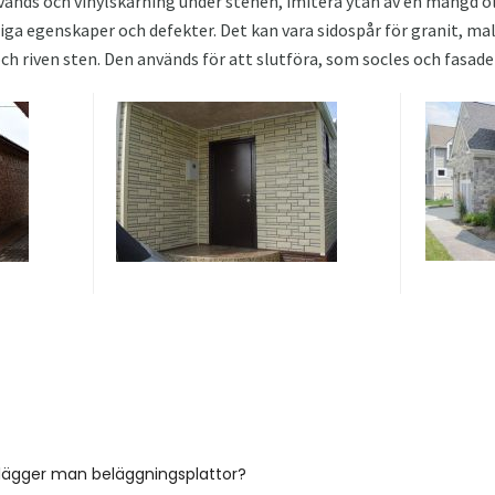
änds och vinylskärning under stenen, imitera ytan av en mängd ol
iga egenskaper och defekter. Det kan vara sidospår för granit, mal
h riven sten. Den används för att slutföra, som socles och fasade
 lägger man beläggningsplattor?