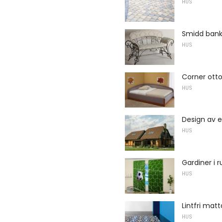
HUS
Smidd bank
HUS
Corner ot
HUS
Design av e
HUS
Gardiner i
HUS
Lintfri matt
HUS