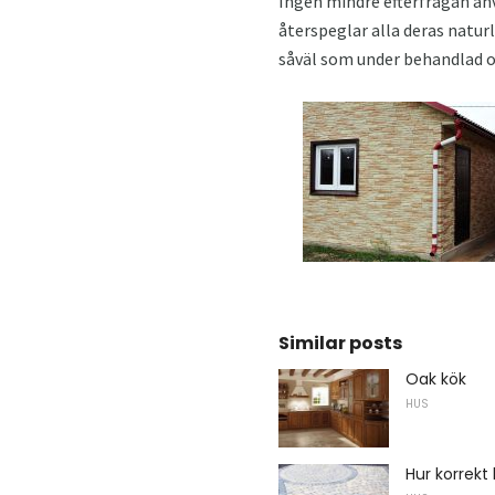
Ingen mindre efterfrågan anv
återspeglar alla deras naturl
såväl som under behandlad oc
Similar posts
Oak kök
HUS
Hur korrekt