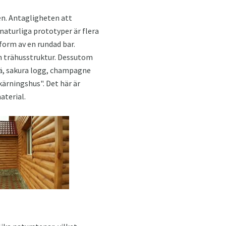
ten. Antagligheten att
aturliga prototyper är flera
form av en rundad bar.
en trähusstruktur. Dessutom
rä, sakura logg, champagne
kärningshus". Det här är
aterial.