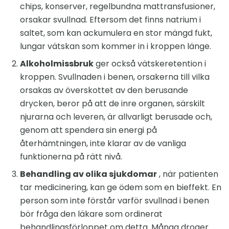
chips, konserver, regelbundna mattransfusioner,
orsakar svullnad. Eftersom det finns natrium i
saltet, som kan ackumulera en stor mängd fukt,
lungar vätskan som kommer in i kroppen länge.
Alkoholmissbruk
ger också vätskeretention i
kroppen. Svullnaden i benen, orsakerna till vilka
orsakas av överskottet av den berusande
drycken, beror på att de inre organen, särskilt
njurarna och leveren, är allvarligt berusade och,
genom att spendera sin energi på
återhämtningen, inte klarar av de vanliga
funktionerna på rätt nivå.
Behandling av olika sjukdomar
, när patienten
tar medicinering, kan ge ödem som en bieffekt. En
person som inte förstår varför svullnad i benen
bör fråga den läkare som ordinerat
behandlingsförloppet om detta. Många droger