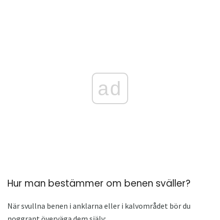
ad
Hur man bestämmer om benen sväller?
När svullna benen i anklarna eller i kalvområdet bör du
noggrant överväga dem själv: