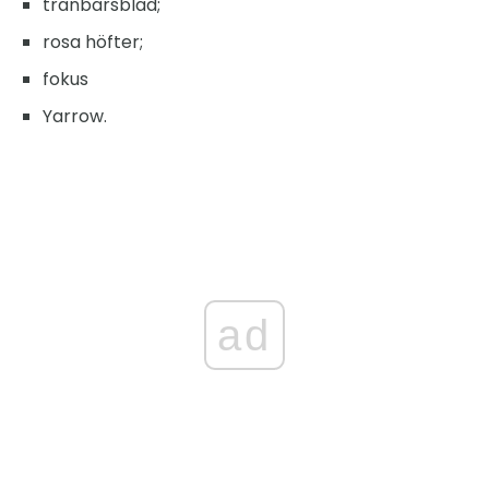
tranbärsblad;
rosa höfter;
fokus
Yarrow.
ad