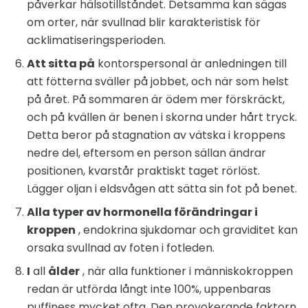
påverkar hälsotillståndet. Detsamma kan sägas
om orter, när svullnad blir karakteristisk för
acklimatiseringsperioden.
Att sitta på
kontorspersonal är anledningen till
att fötterna sväller på jobbet, och när som helst
på året. På sommaren är ödem mer förskräckt,
och på kvällen är benen i skorna under hårt tryck.
Detta beror på stagnation av vätska i kroppens
nedre del, eftersom en person sällan ändrar
positionen, kvarstår praktiskt taget rörlöst.
Lägger oljan i eldsvågen att sätta sin fot på benet.
Alla typer av hormonella förändringar i
kroppen
, endokrina sjukdomar och graviditet kan
orsaka svullnad av foten i fotleden.
I
all
ålder
, när alla funktioner i människokroppen
redan är utförda långt inte 100%, uppenbaras
puffiness mycket ofta. Den provokerande faktorn