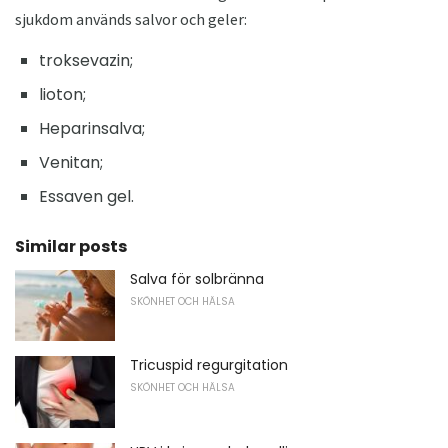
sjukdom används salvor och geler:
troksevazin;
lioton;
Heparinsalva;
Venitan;
Essaven gel.
Similar posts
Salva för solbränna
SKÖNHET OCH HÄLSA
Tricuspid regurgitation
SKÖNHET OCH HÄLSA