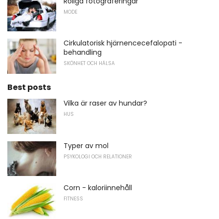
Roliga fotograferingar
MODE
Cirkulatorisk hjärnencecefalopati -
behandling
SKÖNHET OCH HÄLSA
Best posts
Vilka är raser av hundar?
HUS
Typer av mol
PSYKOLOGI OCH RELATIONER
Corn - kaloriinnehåll
FITNESS