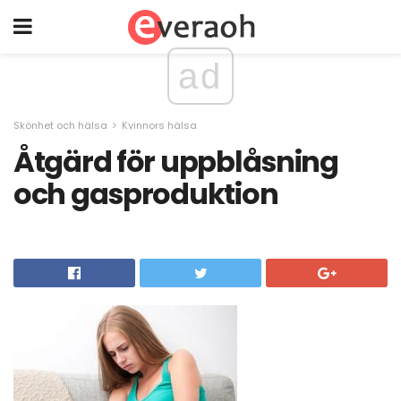
ad
Skönhet och hälsa
Kvinnors hälsa
Åtgärd för uppblåsning
och gasproduktion