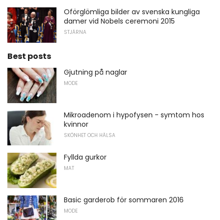
Oförglömliga bilder av svenska kungliga
damer vid Nobels ceremoni 2015
STJÄRNA
Best posts
Gjutning på naglar
MODE
Mikroadenom i hypofysen - symtom hos
kvinnor
SKÖNHET OCH HÄLSA
Fyllda gurkor
MAT
Basic garderob för sommaren 2016
MODE