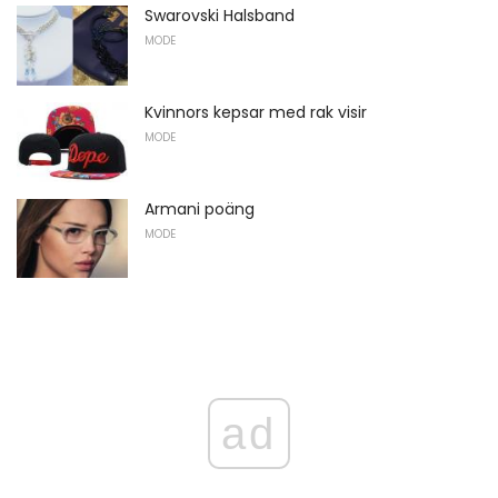
Swarovski Halsband
MODE
Kvinnors kepsar med rak visir
MODE
Armani poäng
MODE
ad