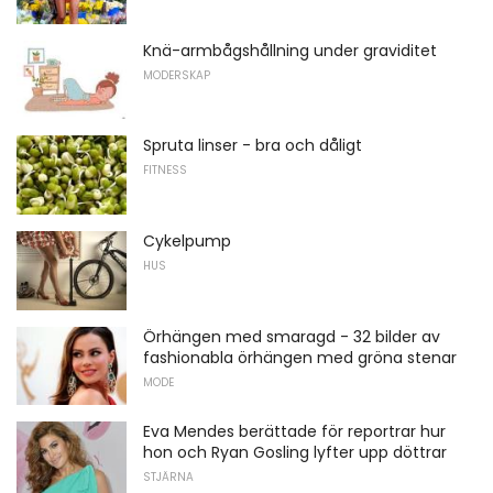
Knä-armbågshållning under graviditet
MODERSKAP
Spruta linser - bra och dåligt
FITNESS
Cykelpump
HUS
Örhängen med smaragd - 32 bilder av
fashionabla örhängen med gröna stenar
MODE
Eva Mendes berättade för reportrar hur
hon och Ryan Gosling lyfter upp döttrar
STJÄRNA