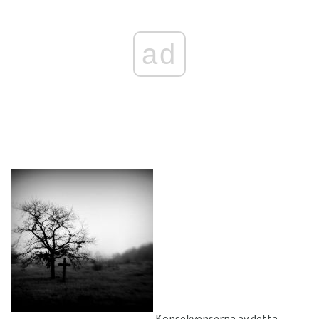
ad
Konsekvenserna av detta