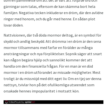
som en påminnelse om att det är värt att följa de ord och
gärningar som talas, eftersom de kan skämma bort hela
familjen. Negativa tecken inkluderar en dröm, där den avlidne
ringer med honom, och du går med henne. En sådan plot
lovar döden.
Nattvisionen, där två döda mormor deltog, är en symbol för
skydd och andlig beskydd. Att drömma i en dröm är den sena
mormor tillsammans med farfar en förälder av många
ansträngningar och nya förpliktelser. Sopnik säger att snart
kan någon begära hjälp och sannolikt kommer det att
handla om den finansiella frågan. För en man är en död
mormor i en dröm utförandet av missade möjligheter. Mest
troligt är du missnöjd med ditt eget liv. Om en tjej ser denna
nattsyn, tvivlar hon på det ofullkomliga utseendet som
orsakade hennes impopularitet i motsatt kön.