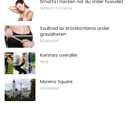
Smärta i nacken när du vrider huvudet
SKÖNHET OCH HÄLSA
Svullnad av bröstkörtlarna under
graviditeten
MODERSKAP
Kvinnors overaller
MODE
Moreno Square
SYDAMERIKA