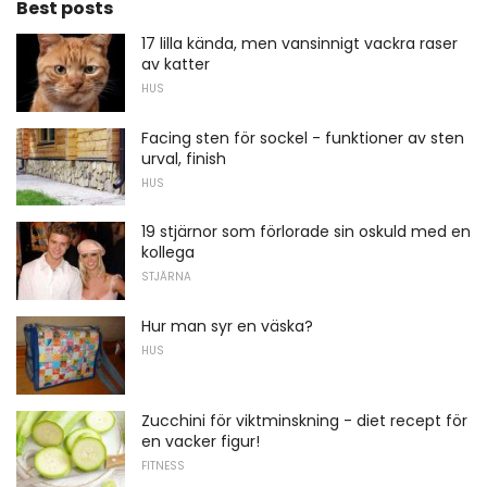
Best posts
17 lilla kända, men vansinnigt vackra raser
av katter
HUS
Facing sten för sockel - funktioner av sten
urval, finish
HUS
19 stjärnor som förlorade sin oskuld med en
kollega
STJÄRNA
Hur man syr en väska?
HUS
Zucchini för viktminskning - diet recept för
en vacker figur!
FITNESS