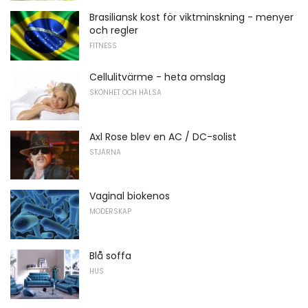
Brasiliansk kost för viktminskning - menyer
och regler
FITNESS
Cellulitvärme - heta omslag
SKÖNHET OCH HÄLSA
Axl Rose blev en AC / DC-solist
STJÄRNA
Vaginal biokenos
MODERSKAP
Blå soffa
HUS