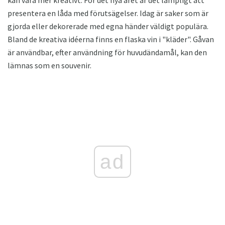
kan vara mer kreativt. För det nya året är det lämpligt att
presentera en låda med förutsägelser. Idag är saker som är
gjorda eller dekorerade med egna händer väldigt populära.
Bland de kreativa idéerna finns en flaska vin i "kläder". Gåvan
är användbar, efter användning för huvudändamål, kan den
lämnas som en souvenir.
ad