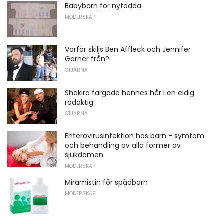
Babybarn för nyfödda
MODERSKAP
Varför skiljs Ben Affleck och Jennifer
Garner från?
STJÄRNA
Shakira färgade hennes hår i en eldig
rödaktig
STJÄRNA
Enterovirusinfektion hos barn - symtom
och behandling av alla former av
sjukdomen
MODERSKAP
Miramistin för spädbarn
MODERSKAP