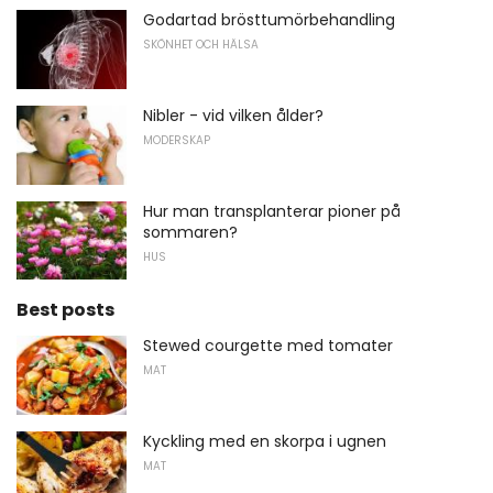
Godartad brösttumörbehandling
SKÖNHET OCH HÄLSA
Nibler - vid vilken ålder?
MODERSKAP
Hur man transplanterar pioner på
sommaren?
HUS
Best posts
Stewed courgette med tomater
MAT
Kyckling med en skorpa i ugnen
MAT