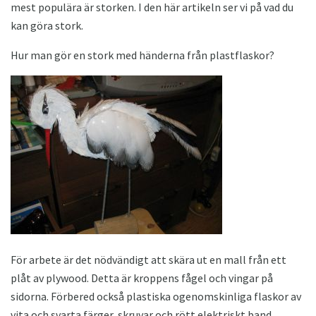
mest populära är storken. I den här artikeln ser vi på vad du
kan göra stork.
Hur man gör en stork med händerna från plastflaskor?
För arbete är det nödvändigt att skära ut en mall från ett
plåt av plywood. Detta är kroppens fågel och vingar på
sidorna. Förbered också plastiska ogenomskinliga flaskor av
vita och svarta färger, skruvar och rött elektriskt band.