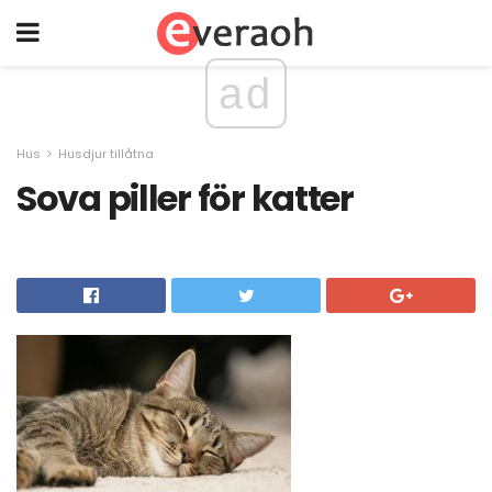
ad
Hus
Husdjur tillåtna
Sova piller för katter