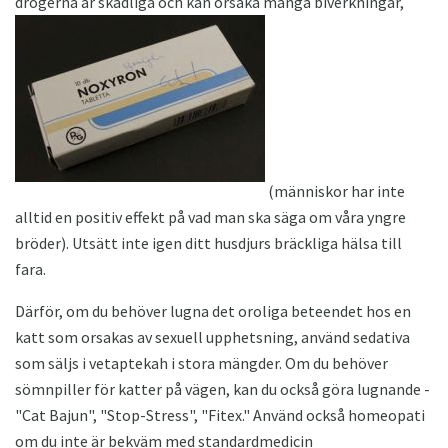
drogerna är skadliga och kan orsaka många biverkningar,
(människor har inte
alltid en positiv effekt på vad man ska säga om våra yngre
bröder). Utsätt inte igen ditt husdjurs bräckliga hälsa till
fara.
Därför, om du behöver lugna det oroliga beteendet hos en
katt som orsakas av sexuell upphetsning, använd sedativa
som säljs i vetaptekah i stora mängder. Om du behöver
sömnpiller för katter på vägen, kan du också göra lugnande -
"Cat Bajun", "Stop-Stress", "Fitex." Använd också homeopati
om du inte är bekväm med standardmedicin