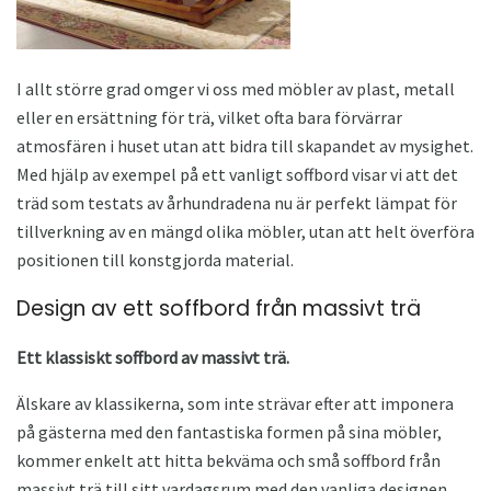
I allt större grad omger vi oss med möbler av plast, metall
eller en ersättning för trä, vilket ofta bara förvärrar
atmosfären i huset utan att bidra till skapandet av mysighet.
Med hjälp av exempel på ett vanligt soffbord visar vi att det
träd som testats av århundradena nu är perfekt lämpat för
tillverkning av en mängd olika möbler, utan att helt överföra
positionen till konstgjorda material.
Design av ett soffbord från massivt trä
Ett klassiskt soffbord av massivt trä.
Älskare av klassikerna, som inte strävar efter att imponera
på gästerna med den fantastiska formen på sina möbler,
kommer enkelt att hitta bekväma och små soffbord från
massivt trä till sitt vardagsrum med den vanliga designen.