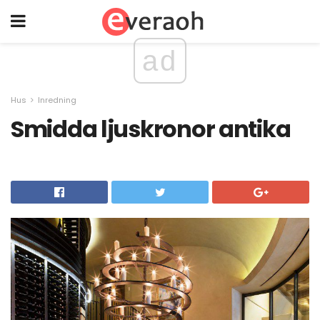
ad
Hus
Inredning
Smidda ljuskronor antika