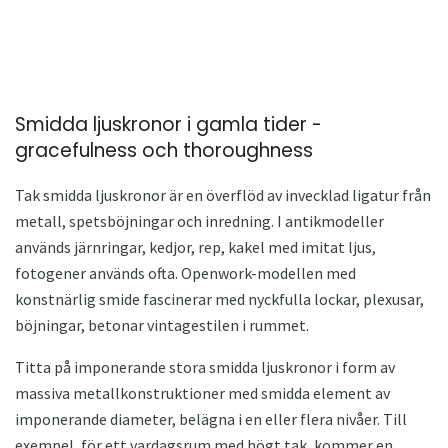
Smidda ljuskronor i gamla tider -
gracefulness och thoroughness
Tak smidda ljuskronor är en överflöd av invecklad ligatur från
metall, spetsböjningar och inredning. I antikmodeller
används järnringar, kedjor, rep, kakel med imitat ljus,
fotogener används ofta. Openwork-modellen med
konstnärlig smide fascinerar med nyckfulla lockar, plexusar,
böjningar, betonar vintagestilen i rummet.
Titta på imponerande stora smidda ljuskronor i form av
massiva metallkonstruktioner med smidda element av
imponerande diameter, belägna i en eller flera nivåer. Till
exempel, för ett vardagsrum med högt tak, kommer en