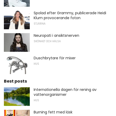
Spolad efter Grammy, publicerade Heidi
Klum provocerande foton
STJÄRNA
Neuropati i ansiktsnerven
SKÖNHET OCH HÄLSA
Duschbrytare för mixer
HUS
Best posts
Internationella dagen för rening av
vattenorganismer
HUS
Burning fett med läsk