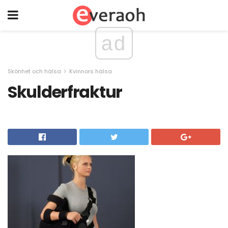
ad
Skönhet och hälsa
Kvinnors hälsa
Skulderfraktur