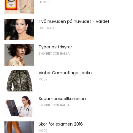
FITNESS
Två huvuden på huvudet - värdet
ESOTERICA
Typer av frisyrer
SKÖNHET OCH HÄLSA
Vinter Camouflage Jacka
MODE
Squamouscellkarcinom
SKÖNHET OCH HÄLSA
Skor för examen 2016
MODE