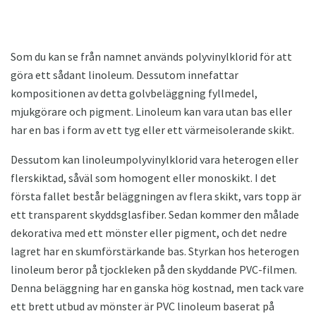
Som du kan se från namnet används polyvinylklorid för att
göra ett sådant linoleum. Dessutom innefattar
kompositionen av detta golvbeläggning fyllmedel,
mjukgörare och pigment. Linoleum kan vara utan bas eller
har en bas i form av ett tyg eller ett värmeisolerande skikt.
Dessutom kan linoleumpolyvinylklorid vara heterogen eller
flerskiktad, såväl som homogent eller monoskikt. I det
första fallet består beläggningen av flera skikt, vars topp är
ett transparent skyddsglasfiber. Sedan kommer den målade
dekorativa med ett mönster eller pigment, och det nedre
lagret har en skumförstärkande bas. Styrkan hos heterogen
linoleum beror på tjockleken på den skyddande PVC-filmen.
Denna beläggning har en ganska hög kostnad, men tack vare
ett brett utbud av mönster är PVC linoleum baserat på