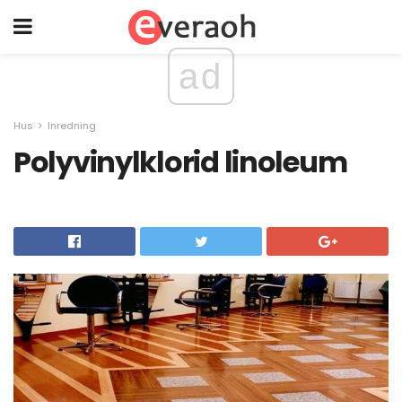
ad
Hus
Inredning
Polyvinylklorid linoleum