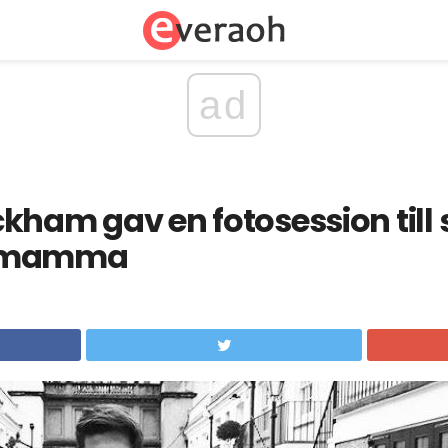
ad
kham gav en fotosession till s
s mamma