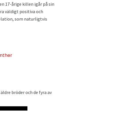
17-årige killen igår på sin
ara väldigt positiva och
elation, som naturligtvis
anther
äldre bröder och de fyra av