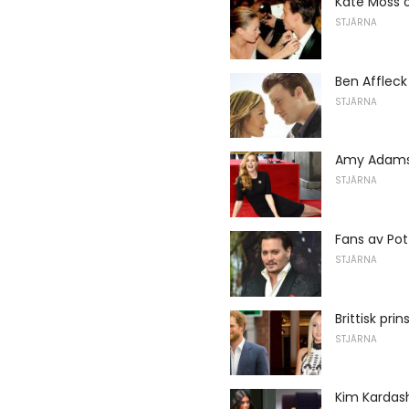
Kate Moss 
STJÄRNA
Ben Affleck
STJÄRNA
Amy Adams 
STJÄRNA
Fans av Pot
STJÄRNA
Brittisk pri
STJÄRNA
Kim Kardas