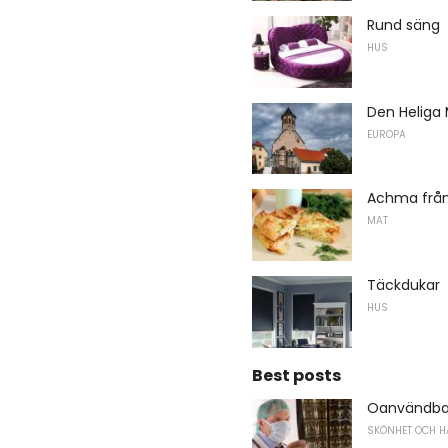
Rund säng
HUS
Den Heliga 
EUROPA
Achma från
MAT
Täckdukar
HUS
Best posts
Oanvändbar
SKÖNHET OCH H