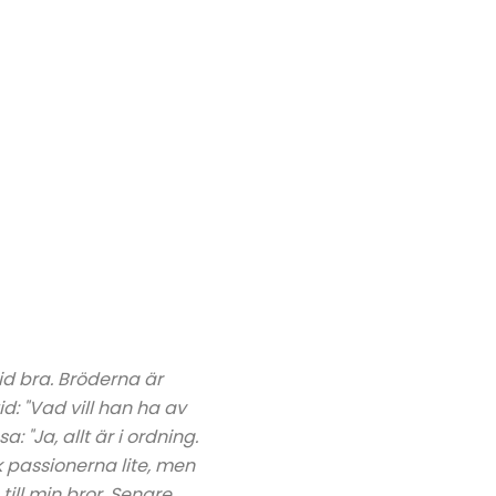
id bra. Bröderna är
d: "Vad vill han ha av
: "Ja, allt är i ordning.
k passionerna lite, men
ill min bror. Senare