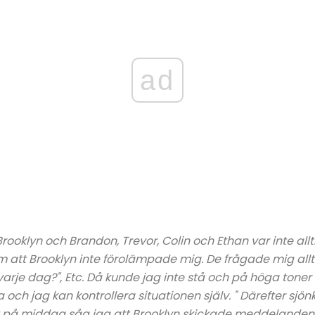
ad
rooklyn och Brandon, Trevor, Colin och Ethan var inte allt
m att Brooklyn inte förolämpade mig. De frågade mig allti
varje dag?", Etc. Då kunde jag inte stå och på höga toner sa
 och jag kan kontrollera situationen själv. " Därefter sjön
t på middag såg jag att Brooklyn skickade meddelanden t