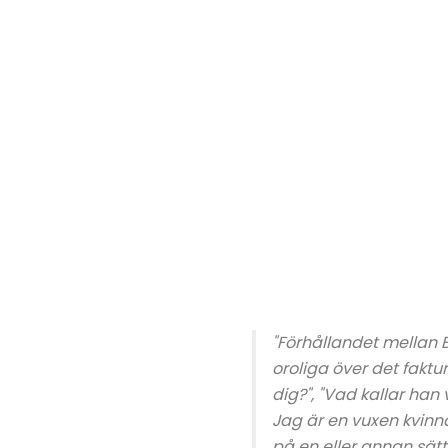
"Förhållandet mellan B
oroliga över det faktu
dig?", "Vad kallar han 
Jag är en vuxen kvinna
på en eller annan sät