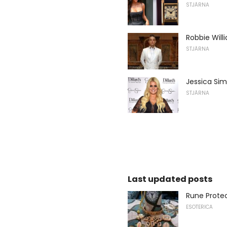
STJÄRNA
Robbie Will
STJÄRNA
Jessica Sim
STJÄRNA
Last updated posts
Rune Prote
ESOTERICA