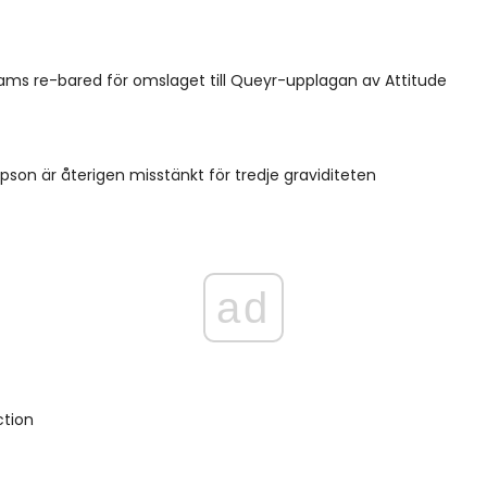
iams re-bared för omslaget till Queyr-upplagan av Attitude
pson är återigen misstänkt för tredje graviditeten
ad
ction