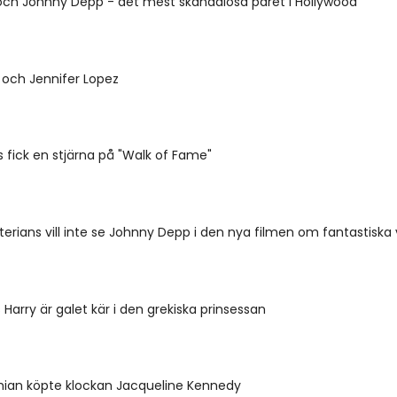
och Johnny Depp - det mest skandalösa paret i Hollywood
 och Jennifer Lopez
fick en stjärna på "Walk of Fame"
terians vill inte se Johnny Depp i den nya filmen om fantastiska 
ns Harry är galet kär i den grekiska prinsessan
hian köpte klockan Jacqueline Kennedy