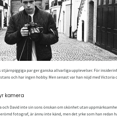
stjärnpiggiga par ger ganska allvarliga upplevelser. För insiderin
stans och har ingen hobby. Men senast var han nöjd med Victoria oc
dyr kamera
ia och David inte sin sons önskan om skönhet utan uppmärksamhe
ömd fotograf, är ännu inte känd, men det yrke som han redan ha