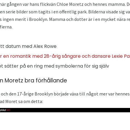
här gången var hans flickvän Chloe Moretz och hennes mamma. Den 
n serie bilder som tagits i en offentlig park. Bilderna visade sig v
is ingen merit i Brooklyn. Mamma och dotter är i en mycket nära r
fierna.
ett datum med Alex Rowe
 en romantik med 28-årig sångare och dansare Lexie P
 sätter på en ring med symbolerna för sig själv
n Moretz bra förhållande
ch den 17-årige Brooklyn började växa till något mer var hennes 
vad Moret sa om detta: