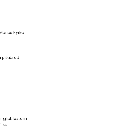
Marias Kyrka
 pitabröd
 glioblastom
ÄLSA