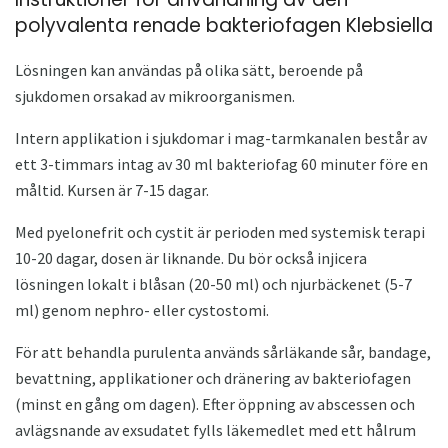
polyvalenta renade bakteriofagen Klebsiella
Lösningen kan användas på olika sätt, beroende på
sjukdomen orsakad av mikroorganismen.
Intern applikation i sjukdomar i mag-tarmkanalen består av
ett 3-timmars intag av 30 ml bakteriofag 60 minuter före en
måltid. Kursen är 7-15 dagar.
Med pyelonefrit och cystit är perioden med systemisk terapi
10-20 dagar, dosen är liknande. Du bör också injicera
lösningen lokalt i blåsan (20-50 ml) och njurbäckenet (5-7
ml) genom nephro- eller cystostomi.
För att behandla purulenta används sårläkande sår, bandage,
bevattning, applikationer och dränering av bakteriofagen
(minst en gång om dagen). Efter öppning av abscessen och
avlägsnande av exsudatet fylls läkemedlet med ett hålrum