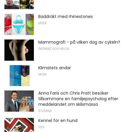
Baddräkt med rhinestones
MODE
Mammografi - på vilken dag av cykeln?
SKÖNHET OCH HÄLSA
Klimatets andar
MODE
Anna Faris och Chris Pratt besöker
tillsammans en familjepsycholog efter
meddelandet om skilsmässa
STJÄRNA
Kennel för en hund
HUS