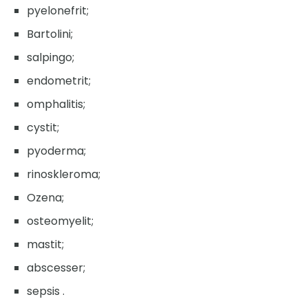
pyelonefrit;
Bartolini;
salpingo;
endometrit;
omphalitis;
cystit;
pyoderma;
rinoskleroma;
Ozena;
osteomyelit;
mastit;
abscesser;
sepsis .