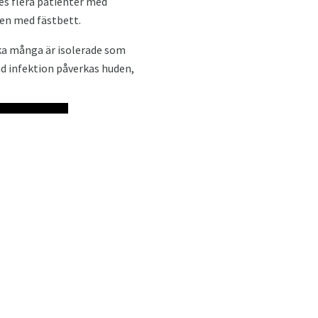
des flera patienter med
gen med fästbett.
lka många är isolerade som
d infektion påverkas huden,