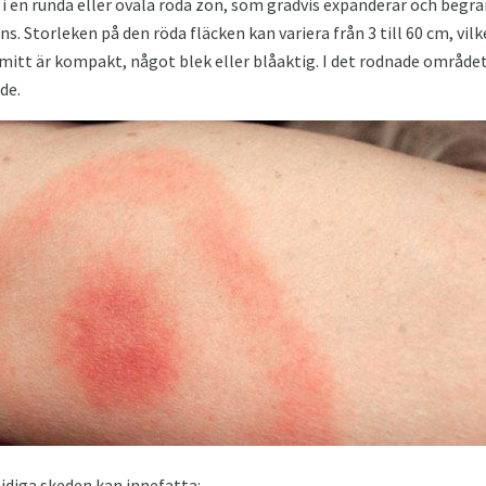
i en runda eller ovala röda zon, som gradvis expanderar och begrä
s. Storleken på den röda fläcken kan variera från 3 till 60 cm, vil
itt är kompakt, något blek eller blåaktig. I det rodnade området
de.
tidiga skeden kan innefatta: