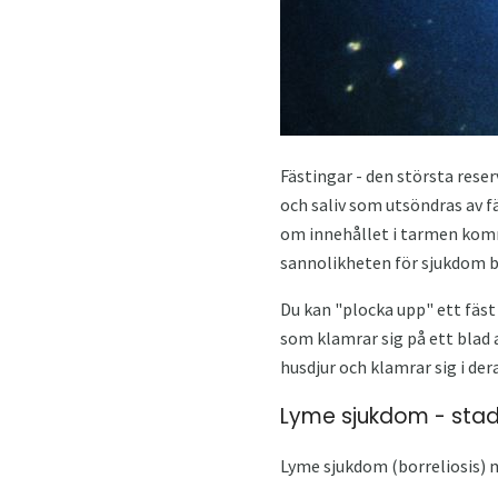
Fästingar - den största reser
och saliv som utsöndras av f
om innehållet i tarmen komm
sannolikheten för sjukdom be
Du kan "plocka upp" ett fäst
som klamrar sig på ett blad a
husdjur och klamrar sig i der
Lyme sjukdom - sta
Lyme sjukdom (borreliosis) m