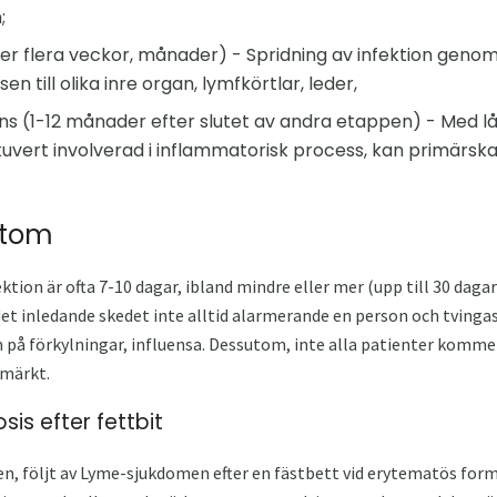
;
efter flera veckor, månader) - Spridning av infektion ge
en till olika inre organ, lymfkörtlar, leder,
ens (1-12 månader efter slutet av andra etappen) - Med lån
uvert involverad i inflammatorisk process, kan primärsk
ptom
ktion är ofta 7-10 dagar, ibland mindre eller mer (upp till 30 dag
et inledande skedet inte alltid alarmerande en person och tvingas
å förkylningar, influensa. Dessutom, inte alla patienter komme
emärkt.
is efter fettbit
 följt av Lyme-sjukdomen efter en fästbett vid erytematös form (