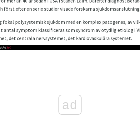
för mer än 40 år sedan i USA i staden Laim. Därefter diagnostisera
och först efter en serie studier visade forskarna sjukdomsanslutnin
urlig fokal polysystemisk sjukdom med en komplex patogenes, av vi
 antal symptom klassificeras som syndrom av otydlig etiologi. Vi
et, det centrala nervsystemet, det kardiovaskulära systemet.
ad