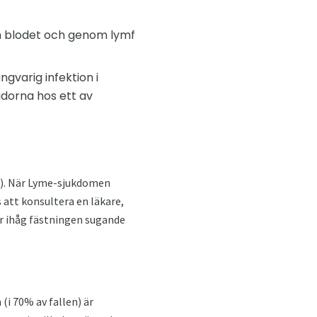
nom blodet och genom lymf
gvarig infektion i
adorna hos ett av
ar). När Lyme-sjukdomen
 att konsultera en läkare,
r ihåg fästningen sugande
i 70% av fallen) är