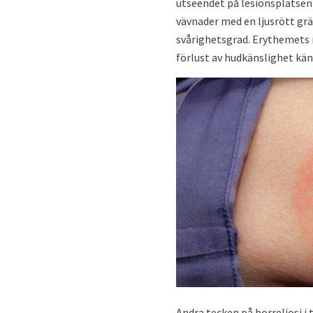
utseendet på lesionsplatsen 
vävnader med en ljusrött grän
svårighetsgrad. Erythemets m
förlust av hudkänslighet kän
Andra tecken på borreliosi i 