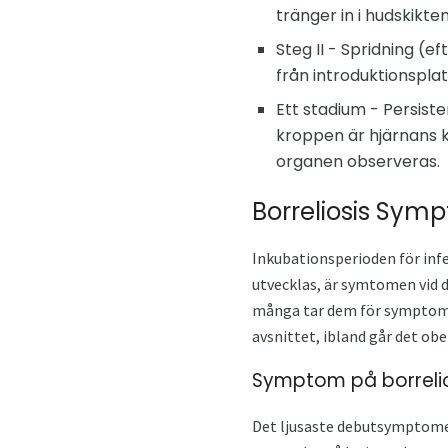
tränger in i hudskikten
Steg II - Spridning (
från introduktionsplats
Ett stadium - Persist
kroppen är hjärnans k
organen observeras.
Borreliosis Sym
Inkubationsperioden för infe
utvecklas, är symtomen vid d
många tar dem för symptom p
avsnittet, ibland går det ob
Symptom på borrelios
Det ljusaste debutsymptomen,