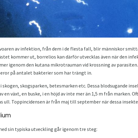
voaren av infektion, från dem i de flesta fall, blir människor smit
ästet kommer ut, borrelios kan därför utvecklas även när den infe
er igenom den kutana mikrotrauman vid krossning av parasiten. 
ror på antalet bakterier som har trängt in.
 i skogen, skogsparken, betesmarken etc. Dessa blodsugande insek
v en växt, en buske, i en höjd av inte mer än 1,5 m från marken. Oft
as ull. Toppincidensen är från maj till september när dessa insekter
dium
ed sin typiska utveckling går igenom tre steg: