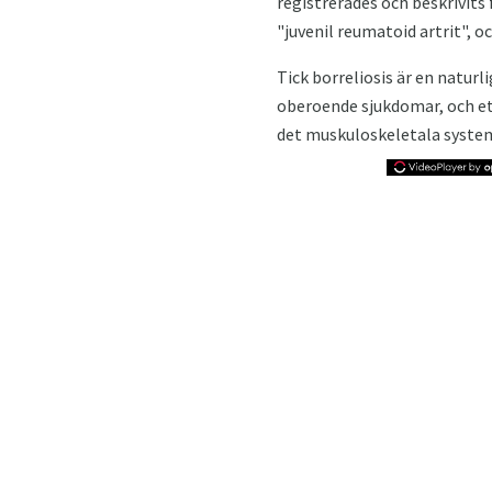
registrerades och beskrivits 
"juvenil reumatoid artrit", 
Tick ​​borreliosis är en nat
oberoende sjukdomar, och ett
det muskuloskeletala system