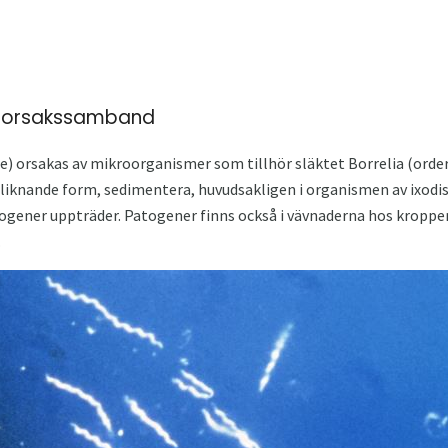
t orsakssamband
ase) orsakas av mikroorganismer som tillhör släktet Borrelia (order
rliknande form, sedimentera, huvudsakligen i organismen av ixodi
ogener uppträder. Patogener finns också i vävnaderna hos kroppe
.