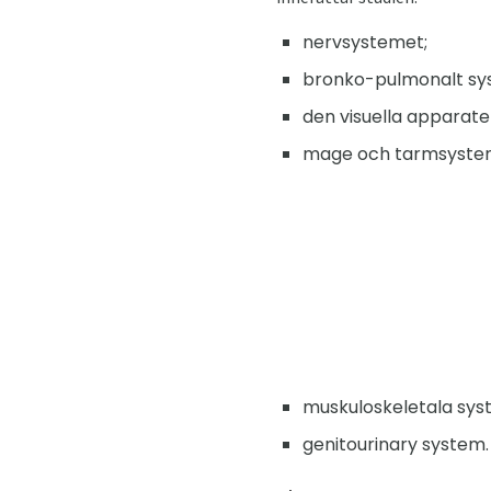
nervsystemet;
bronko-pulmonalt sy
den visuella apparate
mage och tarmsyste
muskuloskeletala sys
genitourinary system.