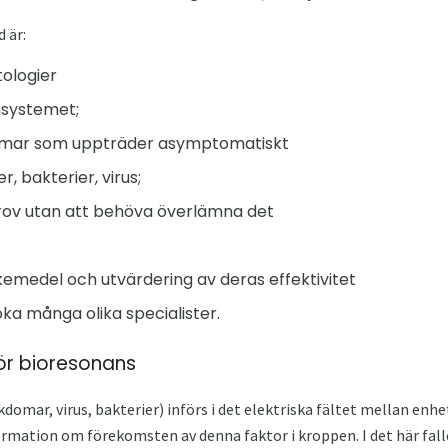
 är:
tologier
nsystemet;
kdomar som uppträder asymptomatiskt
, bakterier, virus;
ov utan att behöva överlämna det
läkemedel och utvärdering av deras effektivitet
öka många olika specialister.
ör bioresonans
kdomar, virus, bakterier) införs i det elektriska fältet mellan en
formation om förekomsten av denna faktor i kroppen. I det här falle