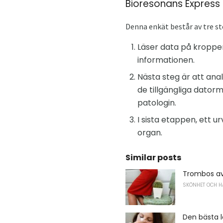
Bioresonans Express
Denna enkät består av tre st
Läser data på kroppens
informationen.
Nästa steg är att an
de tillgängliga dator
patologin.
I sista etappen, ett u
organ.
Similar posts
Trombos a
SKÖNHET OCH H
Den bästa l