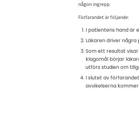
någon ingrepp.
Förfarandet är följande:
I patientens hand är e
Läkaren driver några
Som ett resultat visa
klagomål börjar läkar
utförs studien om till
I slutet av förfarande
avvikelserna kommer 