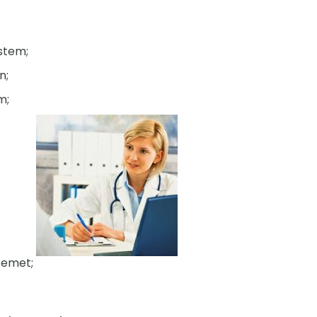
stem;
n;
m;
temet;