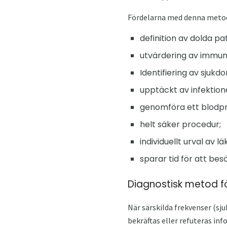
Fördelarna med denna metod
definition av dolda pa
utvärdering av immu
Identifiering av sju
upptäckt av infektioner
genomföra ett blodpr
helt säker procedur;
individuellt urval av 
sparar tid för att bes
Diagnostisk metod f
När särskilda frekvenser (sju
bekräftas eller refuteras in