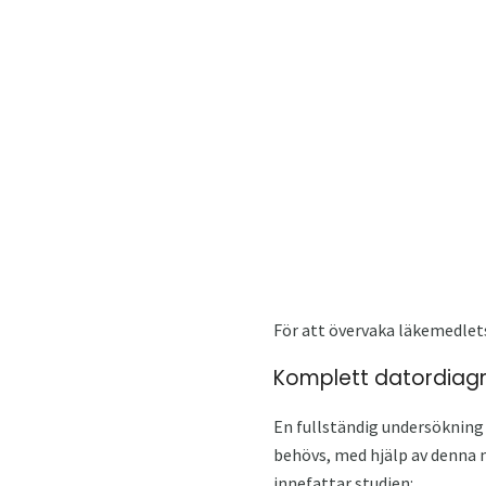
För att övervaka läkemedlets
Komplett datordiag
En fullständig undersökning
behövs, med hjälp av denna
innefattar studien: