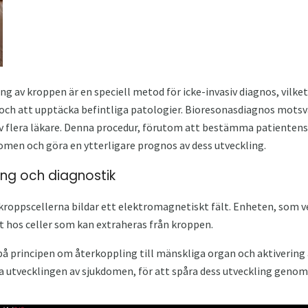
 av kroppen är en speciell metod för icke-invasiv diagnos, vilket
ch att upptäcka befintliga patologier. Bioresonasdiagnos motsva
 flera läkare. Denna procedur, förutom att bestämma patientens t
kdomen och göra en ytterligare prognos av dess utveckling.
ng och diagnostik
kroppscellerna bildar ett elektromagnetiskt fält. Enheten, som v
et hos celler som kan extraheras från kroppen.
å principen om återkoppling till mänskliga organ och aktivering 
 utvecklingen av sjukdomen, för att spåra dess utveckling genom