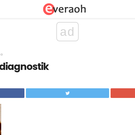
ad
sa
diagnostik