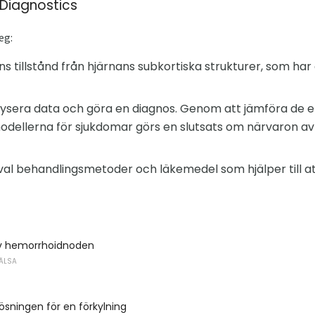
 Diagnostics
eg:
 tillstånd från hjärnans subkortiska strukturer, som har de
alysera data och göra en diagnos. Genom att jämföra de
modellerna för sjukdomar görs en slutsats om närvaron 
rval behandlingsmetoder och läkemedel som hjälper till att
v hemorrhoidnoden
ÄLSA
ösningen för en förkylning