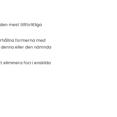
n mest tillförlitliga
 erhållna formerna med
av denna eller den nämnda
 eliminera foci i enskilda