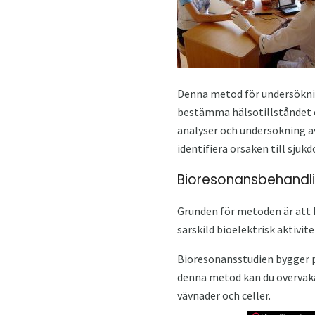
Denna metod för undersökning
bestämma hälsotillståndet o
analyser och undersökning av
identifiera orsaken till sju
Bioresonansbehandli
Grunden för metoden är att 
särskild bioelektrisk aktivit
Bioresonansstudien bygger p
denna metod kan du övervaka
vävnader och celler.