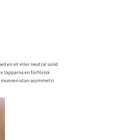
d en vit eller neutral solid
ge läpparna en förförisk
 av munnen utan asymmetri