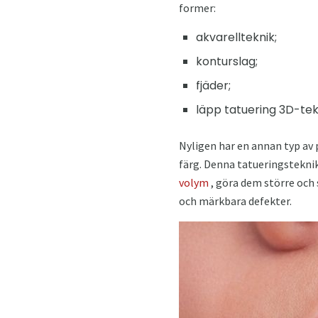
former:
akvarellteknik;
konturslag;
fjäder;
läpp tatuering 3D-tek
Nyligen har en annan typ av p
färg. Denna tatueringsteknik 
volym
, göra dem större och
och märkbara defekter.