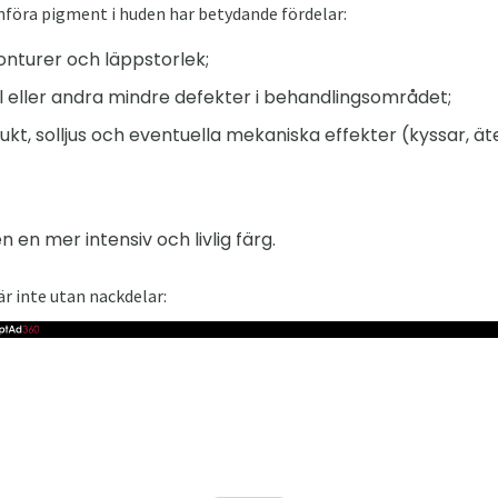
nföra pigment i huden har betydande fördelar:
konturer och läppstorlek;
l eller andra mindre defekter i behandlingsområdet;
kt, solljus och eventuella mekaniska effekter (kyssar, ät
en mer intensiv och livlig färg.
r inte utan nackdelar: