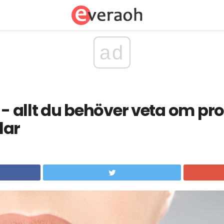
ad
g - allt du behöver veta om p
lar