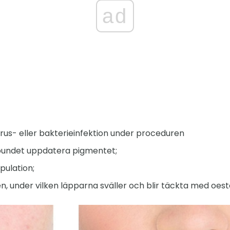
ad
 virus- eller bakterieinfektion under proceduren
bundet uppdatera pigmentet;
pulation;
n, under vilken läpparna sväller och blir täckta med oest