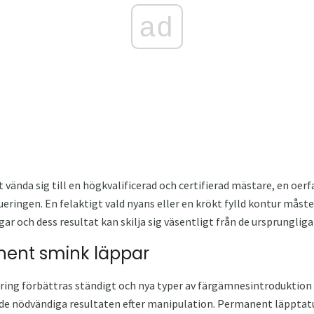
ad
 vända sig till en högkvalificerad och certifierad mästare, en oerf
eringen. En felaktigt vald nyans eller en krökt fylld kontur måste
gar och dess resultat kan skilja sig väsentligt från de ursprunglig
nent smink läppar
ng förbättras ständigt och nya typer av färgämnesintroduktion ut
e nödvändiga resultaten efter manipulation. Permanent läpptatuer