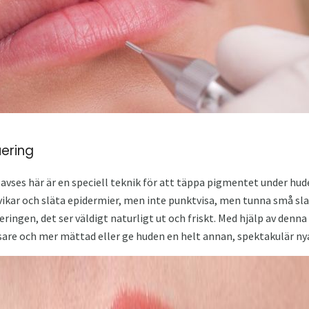
ering
vses här är en speciell teknik för att täppa pigmentet under hud
kar och släta epidermier, men inte punktvisa, men tunna små slag 
ringen, det ser väldigt naturligt ut och friskt. Med hjälp av de
usare och mer mättad eller ge huden en helt annan, spektakulär ny