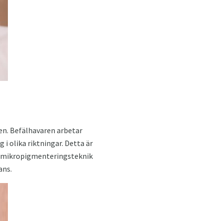
en. Befälhavaren arbetar
i olika riktningar. Detta är
nna mikropigmenteringsteknik
ans.