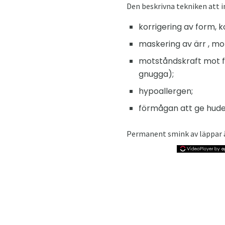
Den beskrivna tekniken att i
korrigering av form, 
maskering av ärr , mo
motståndskraft mot fu
gnugga);
hypoallergen;
förmågan att ge huden 
Permanent smink av läppar ä