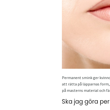
Permanent smink ger kvinnor e
att rätta på läpparnas form
på masterns material och fä
Ska jag göra p