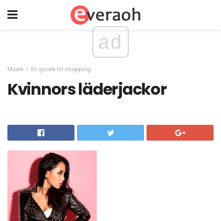
ad
Mode
En guide till shopping
Kvinnors läderjackor