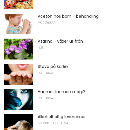
Aceton hos barn - behandling
MODERSKAP
Azarina - växer ur frön
HUS
Stava på kärlek
ESOTERICA
Hur mästar man magi?
ESOTERICA
Alkoholhaltig levercirros
SKÖNHET OCH HÄLSA