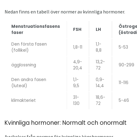
Nedan finns en tabell över normer av kvinnliga hormoner.
Menstruationsfasens
Östrog
FSH
LH
faser
(östradi
Den första fasen
1,1-
1,8-11
5-53
(follikel)
8,8
4,9-
13,2-
ägglossning
90-299
20,4
72
Den andra fasen
1,1-
0,9-
11-116
(luteal)
9,5
14,4
31-
18,6-
klimakteriet
5-46
130
72
Kvinnliga hormoner: Normalt och onormalt
Avvikelser från normen för kvinnliga könshormoner