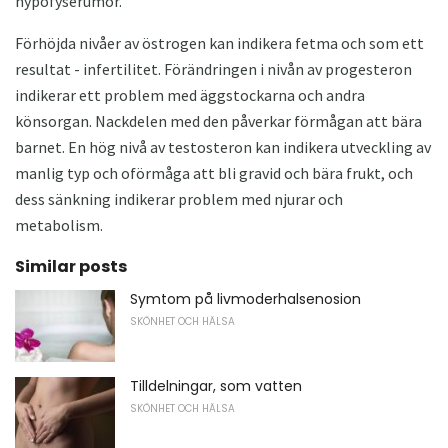
hypofyserumör.
Förhöjda nivåer av östrogen kan indikera fetma och som ett
resultat - infertilitet. Förändringen i nivån av progesteron
indikerar ett problem med äggstockarna och andra
könsorgan. Nackdelen med den påverkar förmågan att bära
barnet. En hög nivå av testosteron kan indikera utveckling av
manlig typ och oförmåga att bli gravid och bära frukt, och
dess sänkning indikerar problem med njurar och
metabolism.
Similar posts
Symtom på livmoderhalsenosion
SKÖNHET OCH HÄLSA
Tilldelningar, som vatten
SKÖNHET OCH HÄLSA