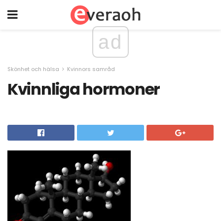
ad
Skönhet och hälsa
Kvinnors samråd
Kvinnliga hormoner