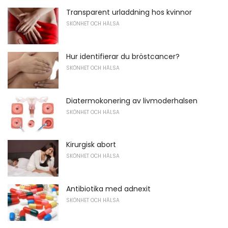
Transparent urladdning hos kvinnor
SKÖNHET OCH HÄLSA
Hur identifierar du bröstcancer?
SKÖNHET OCH HÄLSA
Diatermokonering av livmoderhalsen
SKÖNHET OCH HÄLSA
Kirurgisk abort
SKÖNHET OCH HÄLSA
Antibiotika med adnexit
SKÖNHET OCH HÄLSA