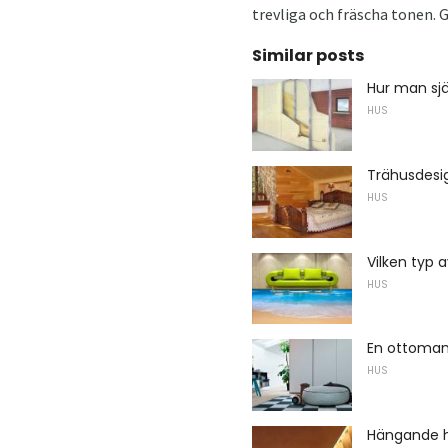
trevliga och fräscha tonen. 
Similar posts
Hur man sj
HUS
Trähusdesi
HUS
Vilken typ a
HUS
En ottoman 
HUS
Hängande 