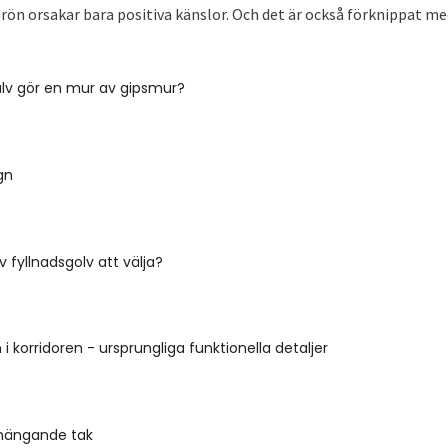
Grön orsakar bara positiva känslor. Och det är också förknippat me
älv gör en mur av gipsmur?
gn
v fyllnadsgolv att välja?
i korridoren - ursprungliga funktionella detaljer
hängande tak