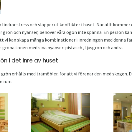
 lindrar stress och släpper ut konflikter i huset. När allt komme
​​ser grön och nyanser, behöver våra ögon inte spänna. En person k
 att vi kan skapa många kombinationer i inredningen med denna fä
gröna tonen med sina nyanser: pistasch , ljusgrön och andra.
n i det inre av huset
grön erhålls med trämöbler, för att vi förenar den med skogen. D
je rum.