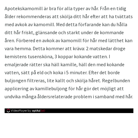
Apotekskamomill är bra för alla typer av hår. Från en tidig
ålder rekommenderas att skölja ditt hår efter att ha tvättats
med avkok av kamomill. Med detta förfarande kan du hålla
ditt hår friskt, glänsande och starkt under de kommande
åren. Förbered en avkok av kamomill för hår med lätthet kan
vara hemma. Detta kommer att kräva: 2 matskedar droge
kemistens tusensköna, 3 koppar kokande vatten. I
emaljerade rätter ska häll kamille, häll den med kokande
vatten, sätt på eld och koka i 5 minuter. Efter det borde
buljongen filtreras, lite kallt och skölja håret. Regelbunden
applicering av kamillebuljong för hår gör det möjligt att
undvika många åldersrelaterade problem i samband med hår.