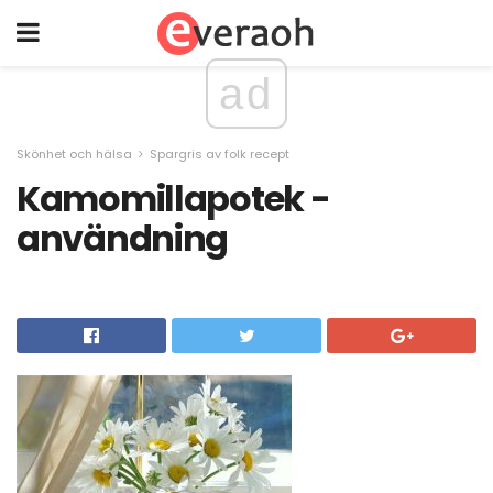
ad
Skönhet och hälsa
Spargris av folk recept
Kamomillapotek -
användning