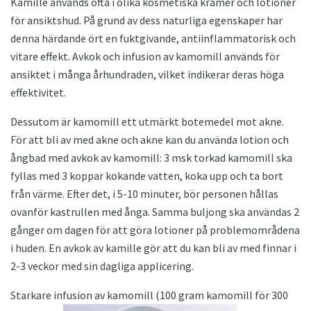
Kamille används ofta i olika kosmetiska krämer och lotioner
för ansiktshud. På grund av dess naturliga egenskaper har
denna härdande ört en fuktgivande, antiinflammatorisk och
vitare effekt. Avkok och infusion av kamomill används för
ansiktet i många århundraden, vilket indikerar deras höga
effektivitet.
Dessutom är kamomill ett utmärkt botemedel mot akne.
För att bli av med akne och akne kan du använda lotion och
ångbad med avkok av kamomill: 3 msk torkad kamomill ska
fyllas med 3 koppar kokande vatten, koka upp och ta bort
från värme. Efter det, i 5-10 minuter, bör personen hållas
ovanför kastrullen med ånga. Samma buljong ska användas 2
gånger om dagen för att göra lotioner på problemområdena
i huden. En avkok av kamille gör att du kan bli av med finnar i
2-3 veckor med sin dagliga applicering.
Starkare infusion av kamomill (100 gram kamomill för 300