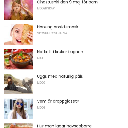
Chastushki den 9 maj för barn
MODERSKAP
Honung ansiktsmask
SKÖNHET OCH HÄLSA
Nötkött i krukor i ugnen
MAT
Uggs med naturlig päls
MODE
Vem är droppglaset?
MODE
Hur man lagar havsabborre