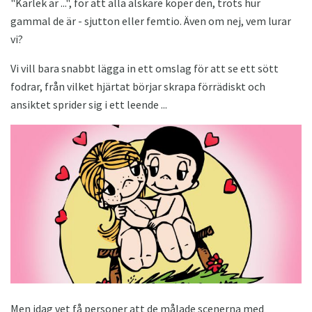
"Kärlek är ...", för att alla älskare köper den, trots hur
gammal de är - sjutton eller femtio. Även om nej, vem lurar
vi?
Vi vill bara snabbt lägga in ett omslag för att se ett sött
fodrar, från vilket hjärtat börjar skrapa förrädiskt och
ansiktet sprider sig i ett leende ...
Men idag vet få personer att de målade scenerna med