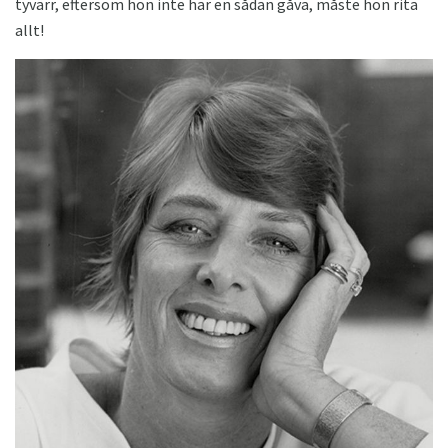
tyvärr, eftersom hon inte har en sådan gåva, måste hon rita
allt!