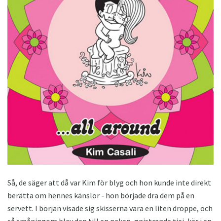
Så, de säger att då var Kim för blyg och hon kunde inte direkt
berätta om hennes känslor - hon började dra dem på en
servett. I början visade sig skisserna vara en liten droppe, och
så småningom blev den till en naken, gnistrande tjej, kär i en