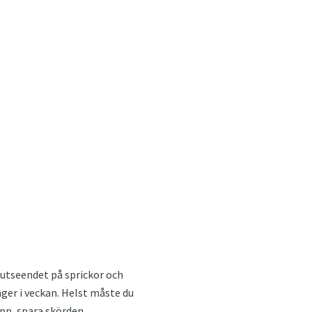
 utseendet på sprickor och
nger i veckan. Helst måste du
upp, spara skörden.