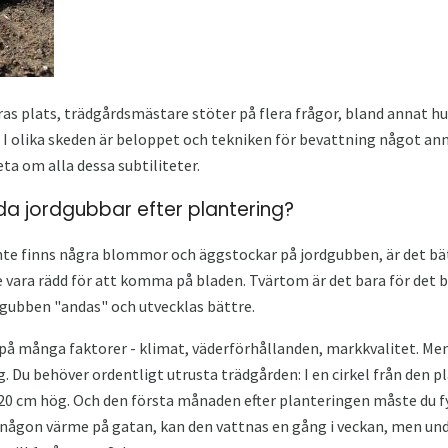
as plats, trädgårdsmästare stöter på flera frågor, bland annat hur
 I olika skeden är beloppet och tekniken för bevattning något an
ta om alla dessa subtiliteter.
da jordgubbar efter plantering?
inte finns några blommor och äggstockar på jordgubben, är det bä
nte vara rädd för att komma på bladen. Tvärtom är det bara för det
gubben "andas" och utvecklas bättre.
 på många faktorer - klimat, väderförhållanden, markkvalitet. Me
ig. Du behöver ordentligt utrusta trädgården: I en cirkel från den
0 cm hög. Och den första månaden efter planteringen måste du fy
 någon värme på gatan, kan den vattnas en gång i veckan, men und