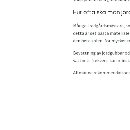
Hur ofta ska man jo
Många trädgårdsmästare, som
detta är det bästa materiale
den heta solen, för mycket r
Bevattning av jordgubbar odl
vattnets frekvens kan minsk
Allmänna rekommendationer 