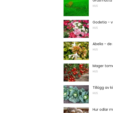
Gräsmatta
HUS
Godetia - v
HUS
Abelia - de
HUS
Mager toma
HUS
Tillägg av k
HUS
Hur odlar 