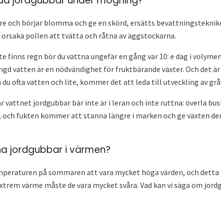
rda jordgubbar under mogning?
re och börjar blomma och ge en skörd, ersätts bevattningsteknike
te orsaka pollen att tvätta och råtna av äggstockarna.
e finns regn bör du vattna ungefär en gång var 10: e dag i volymen
gd vatten är en nödvändighet för fruktbärande växter. Och det är v
 du ofta vatten och lite, kommer det att leda till utveckling av gr
när vattnet jordgubbar bär inte är i leran och inte ruttna: överla
a, och fukten kommer att stanna längre i marken och ge växten de
na jordgubbar i värmen?
mperaturen på sommaren att vara mycket höga värden, och detta p
extrem värme måste de vara mycket svåra. Vad kan vi säga om jordg