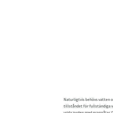
Naturligtvis behövs vatten o
tillståndet för fullständiga 
vrida jorden med grannålar. 