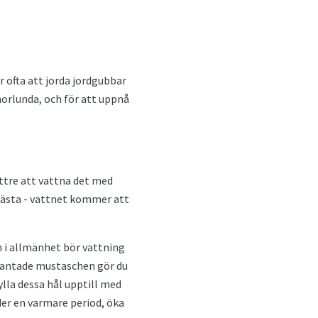
 ofta att jorda jordgubbar
norlunda, och för att uppnå
ttre att vattna det med
 bästa - vattnet kommer att
n i allmänhet bör vattning
 plantade mustaschen gör du
lla dessa hål upptill med
er en varmare period, öka