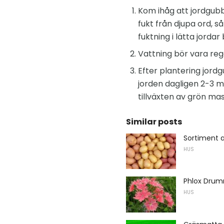
Kom ihåg att jordgubb
fukt från djupa ord, s
fuktning i lätta jorda
Vattning bör vara reg
Efter plantering jord
jorden dagligen 2-3 
tillväxten av grön mas
Similar posts
Sortiment a
HUS
Phlox Drum
HUS