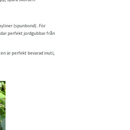
yliner (spunbond) . För
ddar perfekt jordgubbar från
n är perfekt bevarad inuti,