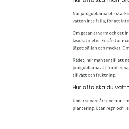
Hur ofta ska man jo
När jordgubbarna blir starka
vatten inte falla, för att in
Om gatan är varm och det int
kvadratmeter. En så stor män
läget: sällan och mycket. Om
Rådet, hur man ser till att 
jordgubbarna att förbli ren
tillväxt och fruktning.
Hur ofta ska du vatt
Under senare år tenderar te
plantering. Utan regn och i 