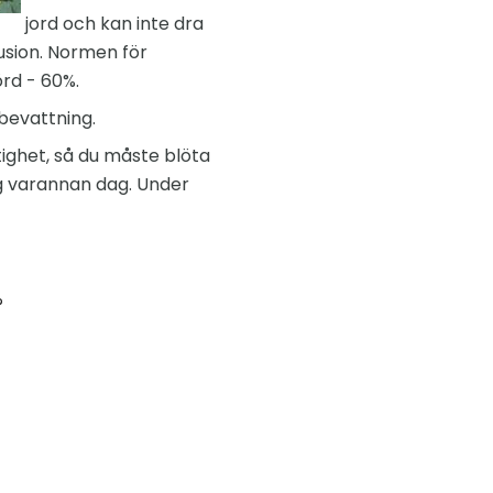
jord och kan inte dra
fusion. Normen för
örd - 60%.
pbevattning.
tighet, så du måste blöta
g varannan dag. Under
?