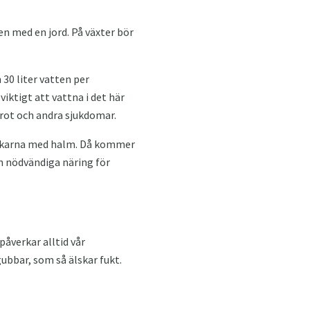
n med en jord. På växter bör
 30 liter vatten per
iktigt att vattna i det här
årot och andra sjukdomar.
 buskarna med halm. Då kommer
n nödvändiga näring för
åverkar alltid vår
ubbar, som så älskar fukt.