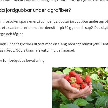
rda jordgubbar under agrofiber?
 försöker spara energi och pengar, odlar jordgubbar under agrob
t ett svart material med en densitet på 60 g / m och sup2. Det sky
egn och fåglar.
ade under agrofiber utförs med en slang med ett munstycke. Fukte
as något. Nog 3 timmars vattning per månad.
för jordgubbs bevattning: