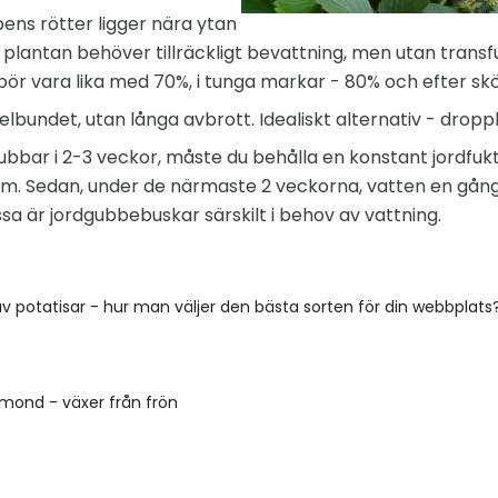
ens rötter ligger nära ytan
å plantan behöver tillräckligt bevattning, men utan trans
r bör vara lika med 70%, i tunga markar - 80% och efter sk
elbundet, utan långa avbrott. Idealiskt alternativ - drop
gubbar i 2-3 veckor, måste du behålla en konstant jordfuk
mm. Sedan, under de närmaste 2 veckorna, vatten en gån
sa är jordgubbebuskar särskilt i behov av vattning.
v potatisar - hur man väljer den bästa sorten för din webbplats
mond - växer från frön