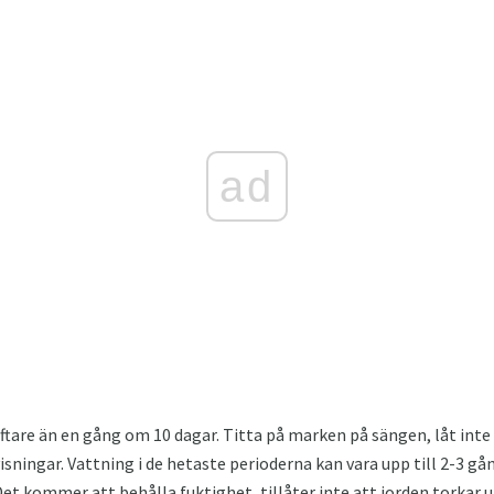
ad
ftare än en gång om 10 dagar. Titta på marken på sängen, låt inte
visningar. Vattning i de hetaste perioderna kan vara upp till 2-3 gå
Det kommer att behålla fuktighet, tillåter inte att jorden torkar 