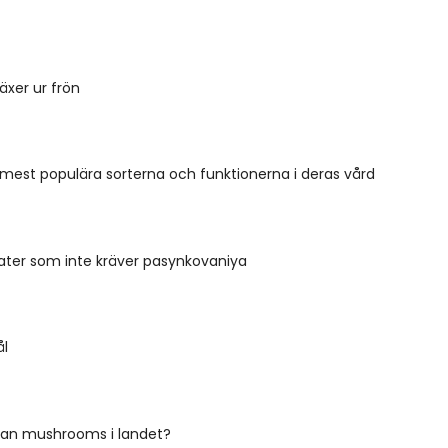
äxer ur frön
 mest populära sorterna och funktionerna i deras vård
ter som inte kräver pasynkovaniya
ål
man mushrooms i landet?