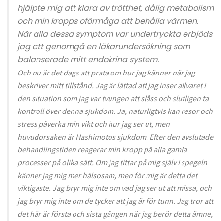
hjälpte mig att klara av trötthet, dålig metabolism
och min kropps oförmåga att behålla värmen.
När alla dessa symptom var undertryckta erbjöds
jag att genomgå en läkarundersökning som
balanserade mitt endokrina system.
Och nu är det dags att prata om hur jag känner när jag
beskriver mitt tillstånd. Jag är lättad att jag inser allvaret i
den situation som jag var tvungen att slåss och slutligen ta
kontroll över denna sjukdom. Ja, naturligtvis kan resor och
stress påverka min vikt och hur jag ser ut, men
huvudorsaken är Hashimotos sjukdom. Efter den avslutade
behandlingstiden reagerar min kropp på alla gamla
processer på olika sätt. Om jag tittar på mig själv i spegeln
känner jag mig mer hälsosam, men för mig är detta det
viktigaste. Jag bryr mig inte om vad jag ser ut att missa, och
jag bryr mig inte om de tycker att jag är för tunn. Jag tror att
det här är första och sista gången när jag berör detta ämne,