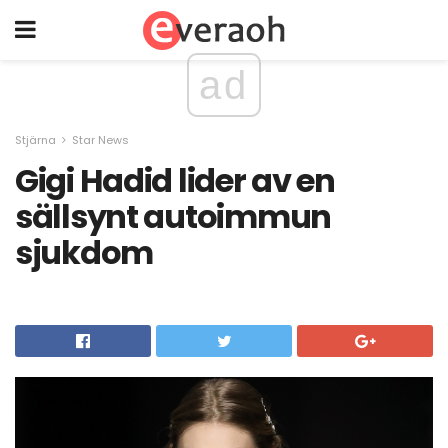
ad
Stjärna
Star News
Gigi Hadid lider av en
sällsynt autoimmun
sjukdom