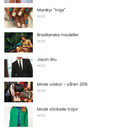
Manikyr "tröja"
MODE
Brasilianska modeller
MODE
Jason Wu
MODE
Mode väskor - våren 2015
MODE
Mode stickade tröjor
MODE