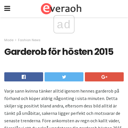
ad
Mode
Fashion News
Garderob för hösten 2015
Varje sann kvinna tänker alltid igenom hennes garderob på
förhand och köper aldrig någonting i sista minuten. Detta
skiljer sig positivt bland andra, eftersom dess bild alltid är
tänkt på småbitar, sakerna ligger perfekt och motsvarar de
senaste trenderna. Före ankomsten av regn och kallt väder,
föreslår vi att du också uppdaterar din garderob hösten 2015.