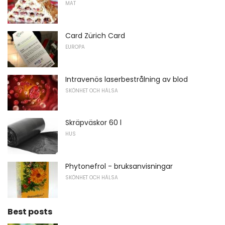
MAT
Card Zürich Card
EUROPA
Intravenös laserbestrålning av blod
SKÖNHET OCH HÄLSA
Skräpväskor 60 l
HUS
Phytonefrol - bruksanvisningar
SKÖNHET OCH HÄLSA
Best posts