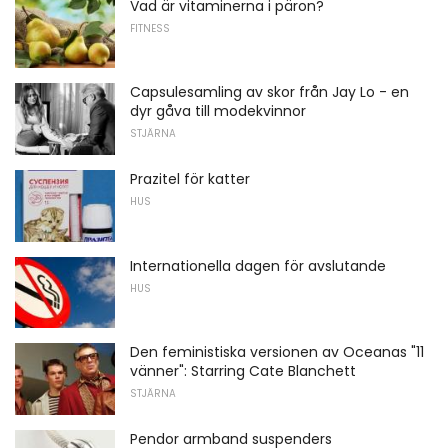
Vad är vitaminerna i päron?
FITNESS
Capsulesamling av skor från Jay Lo - en
dyr gåva till modekvinnor
STJÄRNA
Prazitel för katter
HUS
Internationella dagen för avslutande
HUS
Den feministiska versionen av Oceanas "11
vänner": Starring Cate Blanchett
STJÄRNA
Pendor armband suspenders