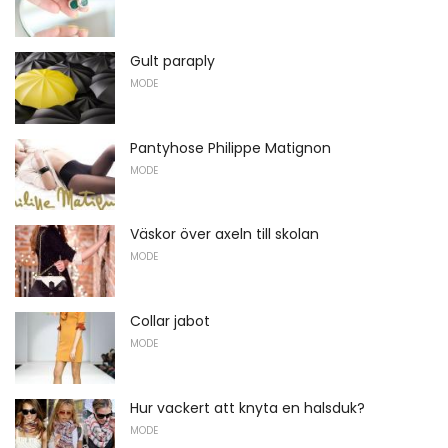
Gult paraply
MODE
Pantyhose Philippe Matignon
MODE
Väskor över axeln till skolan
MODE
Collar jabot
MODE
Hur vackert att knyta en halsduk?
MODE