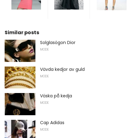
Similar posts
Solglasögon Dior
MODE
Vävda kedjor av guld
MODE
Väska på kedja
MODE
Cap Adidas
MODE