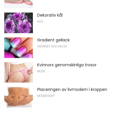
Dekorativ kål
HUS
Gradient gellack
SKÖNHET OCH HÄLSA
Kvinnors genomskinliga trosor
MODE
Placeringen av livmodern i kroppen
MODERSKAP