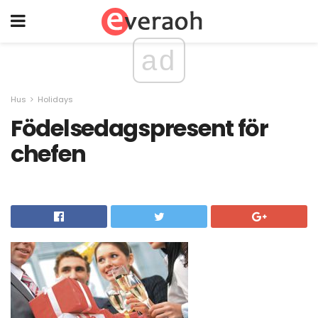
ad
Hus
Holidays
Födelsedagspresent för
chefen