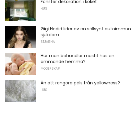
Fönster dekoration i köket
HUS
Gigi Hadid lider av en sällsynt autoimmun
sjukdom
STJÄRNA
Hur man behandlar mastit hos en
ammande hemma?
MODERSKAP
Än att rengöra päls från yellowness?
HUS