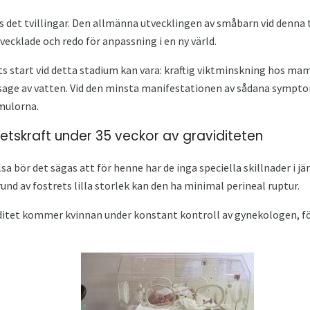
ns det tvillingar. Den allmänna utvecklingen av småbarn vid denna tid
tvecklade och redo för anpassning i en ny värld.
 start vid detta stadium kan vara: kraftig viktminskning hos ma
sage av vatten. Vid den minsta manifestationen av sådana sympto
smulorna.
tskraft under 35 veckor av graviditeten
lsa bör det sägas att för henne har de inga speciella skillnader i
und av fostrets lilla storlek kan den ha minimal perineal ruptur.
ditet kommer kvinnan under konstant kontroll av gynekologen, för