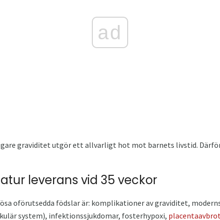
ad
igare graviditet utgör ett allvarligt hot mot barnets livstid. Därför 
matur leverans vid 35 veckor
ösa oförutsedda födslar är: komplikationer av graviditet, modern
skulär system), infektionssjukdomar, fosterhypoxi,
placentaavbro