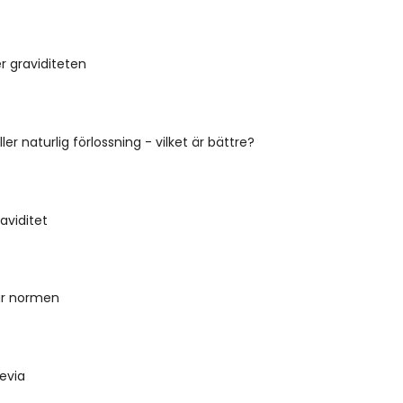
r graviditeten
er naturlig förlossning - vilket är bättre?
aviditet
är normen
evia