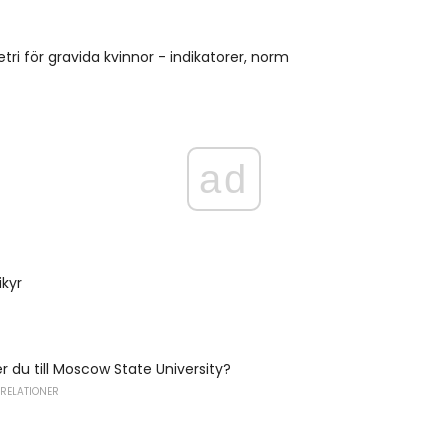
ri för gravida kvinnor - indikatorer, norm
ad
kyr
r du till Moscow State University?
 RELATIONER