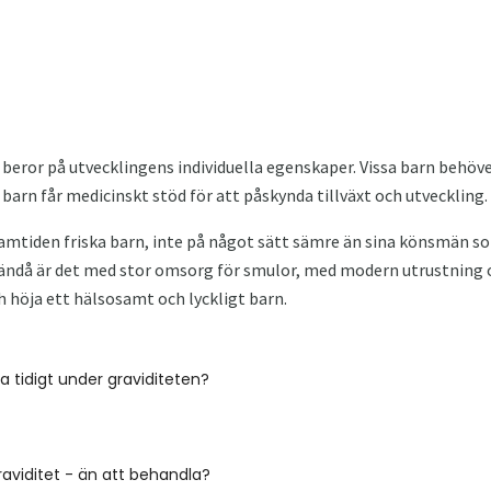
eror på utvecklingens individuella egenskaper. Vissa barn behöver
a barn får medicinskt stöd för att påskynda tillväxt och utveckling.
 framtiden friska barn, inte på något sätt sämre än sina könsmän som
ch ändå är det med stor omsorg för smulor, med modern utrustning
h höja ett hälsosamt och lyckligt barn.
ga tidigt under graviditeten?
graviditet - än att behandla?