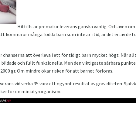
Hittills är prematur leverans ganska vanlig. Och även om v
att komma ur många födda barn som inte är i tid, är det en av de f
är chanserna att överleva i ett för tidigt barn mycket högt. När a
bildade och fullt funktionella. Men den viktigaste sårbara punkten ä
 2000 gr. Om mindre ökar risken för att barnet förloras.
rans vid vecka 35 vara ett ogynnt resultat av graviditeten. Självk
ker för en miniatyrorganisme.