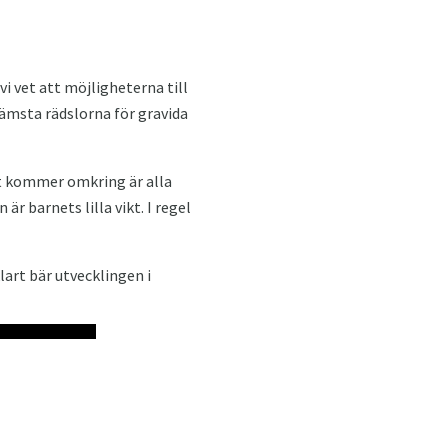
i vet att möjligheterna till
rämsta rädslorna för gravida
llt kommer omkring är alla
r barnets lilla vikt. I regel
lart bär utvecklingen i