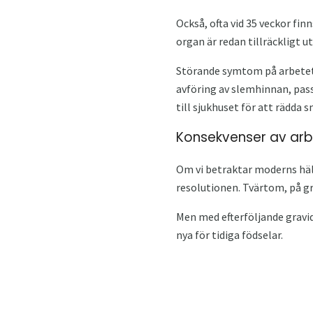
Också, ofta vid 35 veckor fin
organ är redan tillräckligt u
Störande symtom på arbetets
avföring av slemhinnan, pas
till sjukhuset för att rädda 
Konsekvenser av arbe
Om vi ​​betraktar moderns hä
resolutionen. Tvärtom, på gr
Men med efterföljande gravi
nya för tidiga födselar.