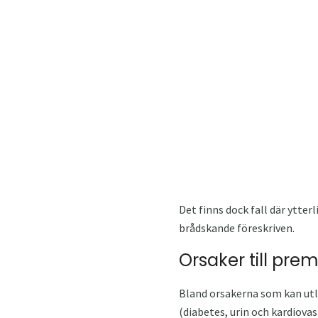
Det finns dock fall där ytterl
brådskande föreskriven.
Orsaker till pre
Bland orsakerna som kan utl
(diabetes, urin och kardiova