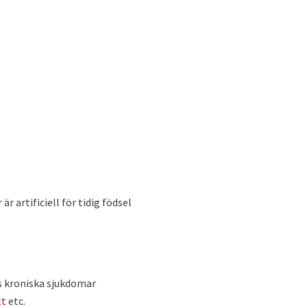
är artificiell för tidig födsel
s kroniska sjukdomar
tt
etc.