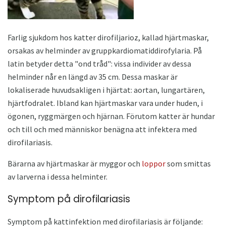
Farlig sjukdom hos katter dirofiljarioz, kallad hjärtmaskar,
orsakas av helminder av gruppkardiomatiddirofylaria. På
latin betyder detta "ond tråd": vissa individer av dessa
helminder når en längd av 35 cm. Dessa maskar är
lokaliserade huvudsakligen i hjärtat: aortan, lungartären,
hjärtfodralet. Ibland kan hjärtmaskar vara under huden, i
ögonen, ryggmärgen och hjärnan. Förutom katter är hundar
och till och med människor benägna att infektera med
dirofilariasis.
Bärarna av hjärtmaskar är myggor och
loppor
som smittas
av larverna i dessa helminter.
Symptom på dirofilariasis
Symptom på kattinfektion med dirofilariasis är följande: