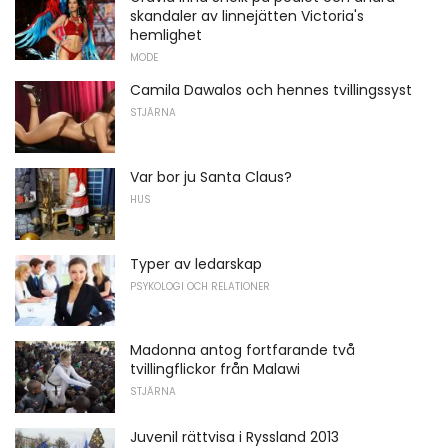
skandaler av linnejätten Victoria's
hemlighet
MODE
Camila Dawalos och hennes tvillingssyst
STJÄRNA
Var bor ju Santa Claus?
HUS
Typer av ledarskap
PSYKOLOGI OCH RELATIONER
Madonna antog fortfarande två
tvillingflickor från Malawi
STJÄRNA
Juvenil rättvisa i Ryssland 2013