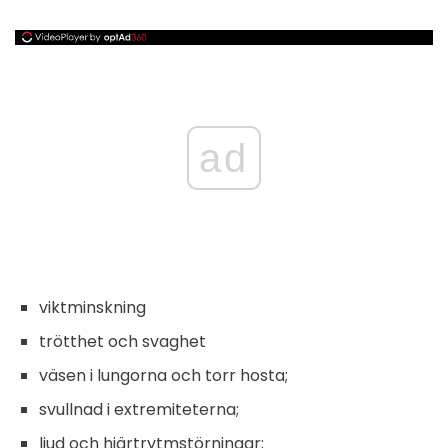
ad
viktminskning
trötthet och svaghet
väsen i lungorna och torr hosta;
svullnad i extremiteterna;
ljud och hjärtrytmstörningar;