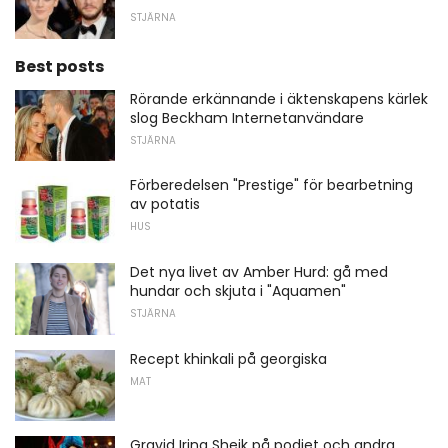
STJÄRNA
Best posts
Rörande erkännande i äktenskapens kärlek
slog Beckham Internetanvändare
STJÄRNA
Förberedelsen "Prestige" för bearbetning
av potatis
HUS
Det nya livet av Amber Hurd: gå med
hundar och skjuta i "Aquamen"
STJÄRNA
Recept khinkali på georgiska
MAT
Gravid Irina Sheik på podiet och andra