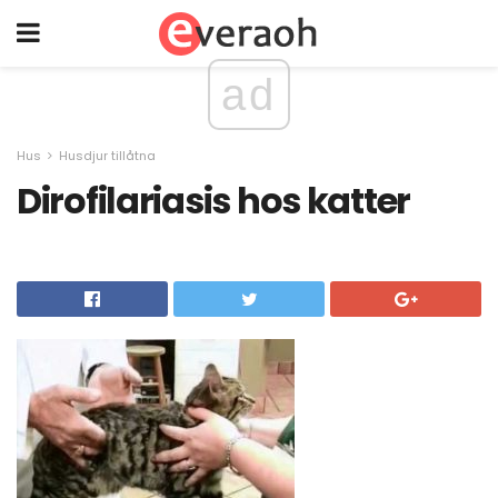
ad
Hus
Husdjur tillåtna
Dirofilariasis hos katter