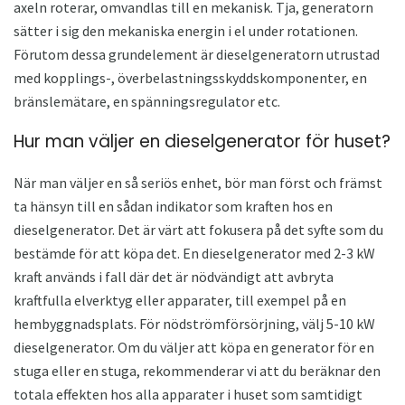
axeln roterar, omvandlas till en mekanisk. Tja, generatorn
sätter i sig den mekaniska energin i el under rotationen.
Förutom dessa grundelement är dieselgeneratorn utrustad
med kopplings-, överbelastningsskyddskomponenter, en
bränslemätare, en spänningsregulator etc.
Hur man väljer en dieselgenerator för huset?
När man väljer en så seriös enhet, bör man först och främst
ta hänsyn till en sådan indikator som kraften hos en
dieselgenerator. Det är värt att fokusera på det syfte som du
bestämde för att köpa det. En dieselgenerator med 2-3 kW
kraft används i fall där det är nödvändigt att avbryta
kraftfulla elverktyg eller apparater, till exempel på en
hembyggnadsplats. För nödströmförsörjning, välj 5-10 kW
dieselgenerator. Om du väljer att köpa en generator för en
stuga eller en stuga, rekommenderar vi att du beräknar den
totala effekten hos alla apparater i huset som samtidigt