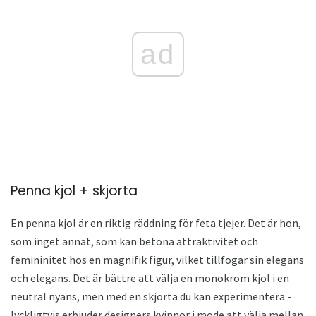
ad
Penna kjol + skjorta
En penna kjol är en riktig räddning för feta tjejer. Det är hon,
som inget annat, som kan betona attraktivitet och
femininitet hos en magnifik figur, vilket tillfogar sin elegans
och elegans. Det är bättre att välja en monokrom kjol i en
neutral nyans, men med en skjorta du kan experimentera -
lyckligtvis erbjuder designers kvinnor i mode att välja mellan