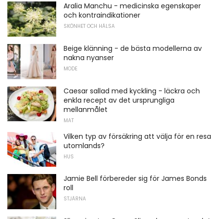
Aralia Manchu - medicinska egenskaper
och kontraindikationer
SKÖNHET OCH HÄLSA
Beige klänning - de bästa modellerna av
nakna nyanser
MODE
Caesar sallad med kyckling - läckra och
enkla recept av det ursprungliga
mellanmålet
MAT
Vilken typ av försäkring att välja för en resa
utomlands?
HUS
Jamie Bell förbereder sig för James Bonds
roll
STJÄRNA