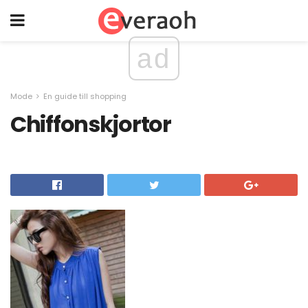
ad
Mode
En guide till shopping
Chiffonskjortor