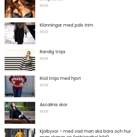
MODE
Klänningar med päls trim
MODE
Randig tröja
MODE
Röd tröja med hjort
MODE
Ascalinis skor
MODE
Kjolbyxor - med vad man ska bära och hur