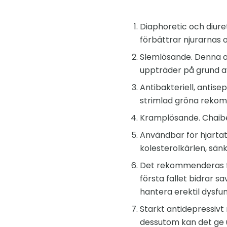
Diaphoretic och diure
förbättrar njurarnas o
Slemlösande. Denna a
uppträder på grund a
Antibakteriell, antise
strimlad gröna rekom
Kramplösande. Chaibe
Användbar för hjärtat
kolesterolkärlen, sän
Det rekommenderas för
första fallet bidrar s
hantera erektil dysfun
Starkt antidepressivt 
dessutom kan det ge u