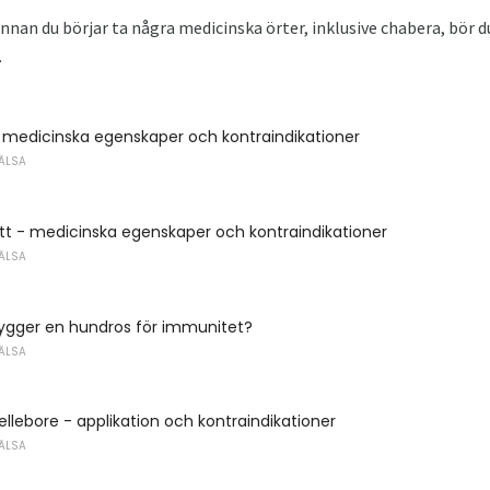
nnan du börjar ta några medicinska örter, inklusive chabera, bör d
.
 medicinska egenskaper och kontraindikationer
ÄLSA
tt - medicinska egenskaper och kontraindikationer
ÄLSA
ygger en hundros för immunitet?
ÄLSA
ellebore - applikation och kontraindikationer
ÄLSA