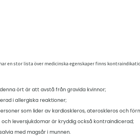
har en stor lista över medicinska egenskaper finns kontraindikati
enna ört är att avstå från gravida kvinnor;
erad i allergiska reaktioner;
 personer som lider av kardioskleros, ateroskleros och fö
- och leversjukdomar är kryddig också kontraindicerad;
a salvia med magsår i munnen.