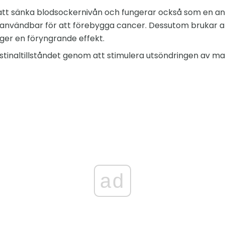
tt sänka blodsockernivån och fungerar också som en ant
g användbar för att förebygga cancer. Dessutom brukar
 ger en föryngrande effekt.
stinaltillståndet genom att stimulera utsöndringen av ma
ad