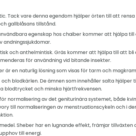
tic. Tack vare denna egendom hjälper örten till att rensa 
ch gallblåsans tillstånd.
nvändbara egenskap hos chaiber kommer att hjälpa till
v andningssjukdomar.
ptisk och anthelmintisk. Gräs kommer att hjälpa till att bl
menderas för användning vid bitande insekter.
r är en naturlig lösning som visas för tarm och magkram
 och blodkärlen. De ämnen som innehåller salta hjälper til
ka blodtrycket och minska hjärtfrekvensen.
 normalisering av det geniturinära systemet, både kvinnl
avory till normaliseringen av menstruationscykeln och i den 
ktion.
medel. Sheber har en lugnande effekt, främjar tillväxten a
pphov till energi.