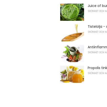
Juice of b
SKÖNHET OCH H
Tistelolja -
SKÖNHET OCH H
Antiinflamm
SKÖNHET OCH H
Propolis tin
SKÖNHET OCH H