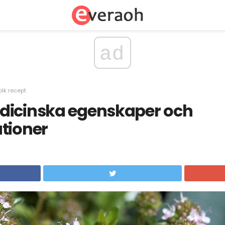
ad
olk recept
dicinska egenskaper och
tioner