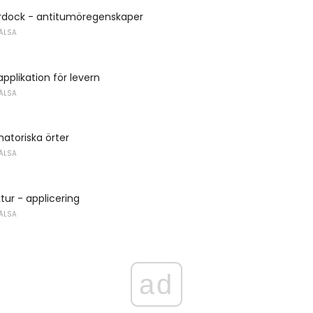
urdock - antitumöregenskaper
ÄLSA
 applikation för levern
ÄLSA
atoriska örter
ÄLSA
ktur - applicering
ÄLSA
ad