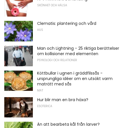
SKÖNHET OCH HÄLSA
Clematis: plantering och vård
HUS
Man och Lightning - 25 riktiga berättelser
om kollisioner med elementen
PSYKOLOGI OCH RELATIONER
Köttbullar i ugnen i gräddfilssås -
ursprungliga idéer om en utsökt varm
maträtt med sås
MAT
Hur blir man en bra häxa?
ESOTERICA
Än att bearbeta kål från larver?