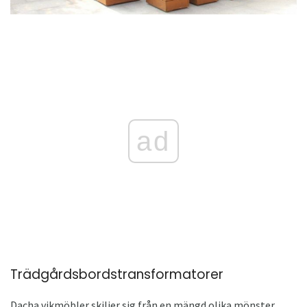
ad
Trädgårdsbordstransformatorer
Dacha vikmöbler skiljer sig från en mängd olika mönster,