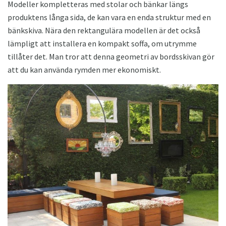
Modeller kompletteras med stolar och bänkar längs
produktens långa sida, de kan vara en enda struktur med en
bänkskiva. Nära den rektangulära modellen är det också
lämpligt att installera en kompakt soffa, om utrymme
tillåter det. Man tror att denna geometri av bordsskivan gör
att du kan använda rymden mer ekonomiskt.