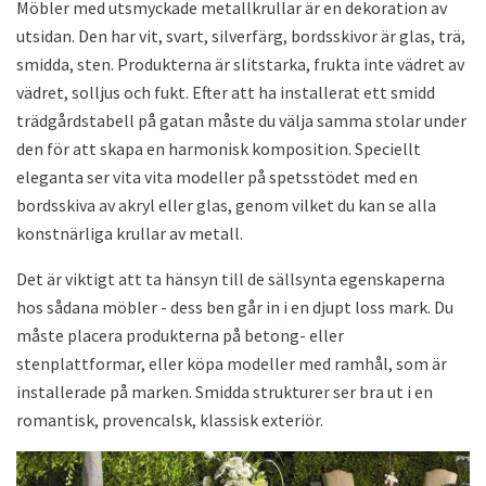
Möbler med utsmyckade metallkrullar är en dekoration av
utsidan. Den har vit, svart, silverfärg, bordsskivor är glas, trä,
smidda, sten. Produkterna är slitstarka, frukta inte vädret av
vädret, solljus och fukt. Efter att ha installerat ett smidd
trädgårdstabell på gatan måste du välja samma stolar under
den för att skapa en harmonisk komposition. Speciellt
eleganta ser vita vita modeller på spetsstödet med en
bordsskiva av akryl eller glas, genom vilket du kan se alla
konstnärliga krullar av metall.
Det är viktigt att ta hänsyn till de sällsynta egenskaperna
hos sådana möbler - dess ben går in i en djupt loss mark. Du
måste placera produkterna på betong- eller
stenplattformar, eller köpa modeller med ramhål, som är
installerade på marken. Smidda strukturer ser bra ut i en
romantisk, provencalsk, klassisk exteriör.