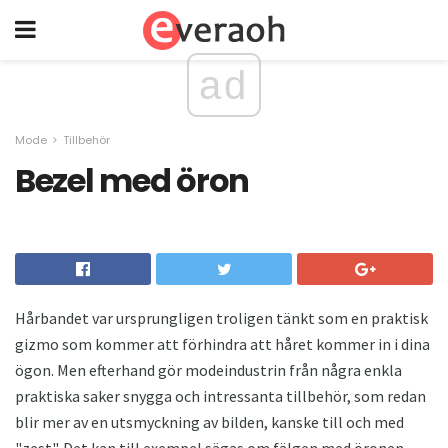
ad
Mode
Tillbehör
Bezel med öron
Hårbandet var ursprungligen troligen tänkt som en praktisk
gizmo som kommer att förhindra att håret kommer in i dina
ögon. Men efterhand gör modeindustrin från några enkla
praktiska saker snygga och intressanta tillbehör, som redan
blir mer av en utsmyckning av bilden, kanske till och med
"zest". Det kan till exempel sägas om fälgen med öronen.