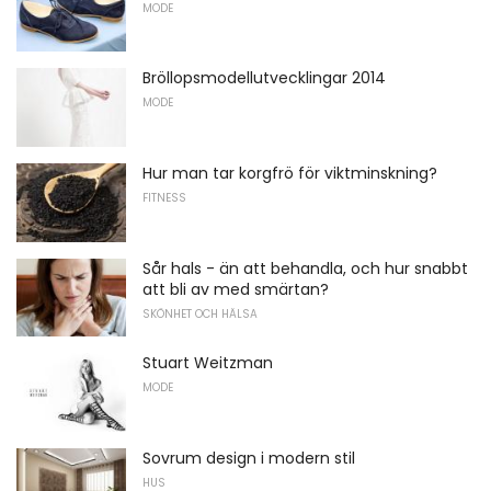
MODE
Bröllopsmodellutvecklingar 2014
MODE
Hur man tar korgfrö för viktminskning?
FITNESS
Sår hals - än att behandla, och hur snabbt
att bli av med smärtan?
SKÖNHET OCH HÄLSA
Stuart Weitzman
MODE
Sovrum design i modern stil
HUS