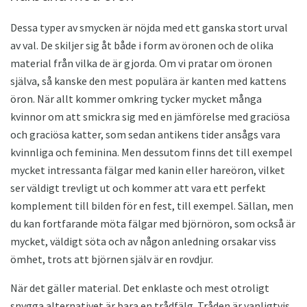
Dessa typer av smycken är nöjda med ett ganska stort urval
av val. De skiljer sig åt både i form av öronen och de olika
material från vilka de är gjorda. Om vi ​​pratar om öronen
själva, så kanske den mest populära är kanten med kattens
öron. När allt kommer omkring tycker mycket många
kvinnor om att smickra sig med en jämförelse med graciösa
och graciösa katter, som sedan antikens tider ansågs vara
kvinnliga och feminina. Men dessutom finns det till exempel
mycket intressanta fälgar med kanin eller hareöron, vilket
ser väldigt trevligt ut och kommer att vara ett perfekt
komplement till bilden för en fest, till exempel. Sällan, men
du kan fortfarande möta fälgar med björnöron, som också är
mycket, väldigt söta och av någon anledning orsakar viss
ömhet, trots att björnen själv är en rovdjur.
När det gäller material. Det enklaste och mest otroligt
snygga alternativet är bara en trådfälg. Tråden är vanligtvis