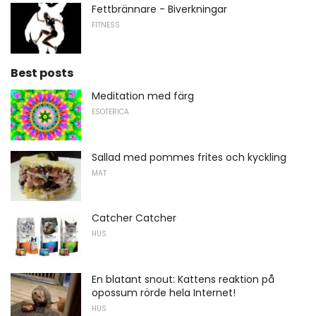
Fettbrännare - Biverkningar
FITNESS
Best posts
Meditation med färg
ESOTERICA
Sallad med pommes frites och kyckling
MAT
Catcher Catcher
HUS
En blatant snout: Kattens reaktion på
opossum rörde hela Internet!
HUS