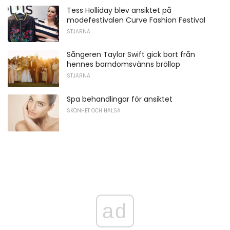
Tess Holliday blev ansiktet på
modefestivalen Curve Fashion Festival
STJÄRNA
Sångeren Taylor Swift gick bort från
hennes barndomsvänns bröllop
STJÄRNA
Spa behandlingar för ansiktet
SKÖNHET OCH HÄLSA
ad