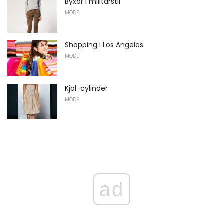
Byxor i militärstil
MODE
Shopping i Los Angeles
MODE
Kjol-cylinder
MODE
ad