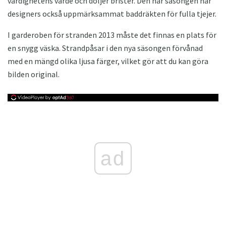
värdighetens värde och döljer brister. Den här säsongen har
designers också uppmärksammat baddräkten för fulla tjejer.
I garderoben för stranden 2013 måste det finnas en plats för
en snygg väska. Strandpåsar i den nya säsongen förvånad
med en mängd olika ljusa färger, vilket gör att du kan göra
bilden original.
ad