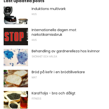
Last updated posts
Induktions multivark
HUS
Internationella dagen mot
narkotikamissbruk
HUS
Behandling av gardnerelleza hos kvinnor
SKÖNHET OCH HÄLSA
Bröd på kefir i en brödtillverkare
MAT
Karaffolja - bra och dåligt
FITNESS