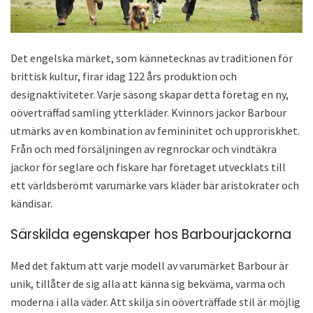
Det engelska märket, som kännetecknas av traditionen för
brittisk kultur, firar idag 122 års produktion och
designaktiviteter. Varje säsong skapar detta företag en ny,
oöverträffad samling ytterkläder. Kvinnors jackor Barbour
utmärks av en kombination av femininitet och upproriskhet.
Från och med försäljningen av regnrockar och vindtäkra
jackor för seglare och fiskare har företaget utvecklats till
ett världsberömt varumärke vars kläder bär aristokrater och
kändisar.
Särskilda egenskaper hos Barbourjackorna
Med det faktum att varje modell av varumärket Barbour är
unik, tillåter de sig alla att känna sig bekväma, varma och
moderna i alla väder. Att skilja sin oöverträffade stil är möjlig