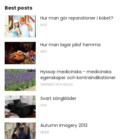
Best posts
Hur man gör reparationer i köket?
HUS
Hur man lagar pilaf hemma
MAT
Hyssop medicinska - medicinska
egenskaper och kontraindikationer
SKÖNHET OCH HÄLSA
Svart sängkläder
HUS
Autumn Imagery 2013
MODE