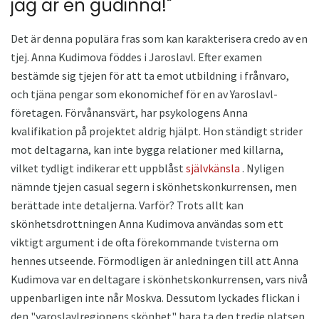
jag är en gudinna!"
Det är denna populära fras som kan karakterisera credo av en
tjej. Anna Kudimova föddes i Jaroslavl. Efter examen
bestämde sig tjejen för att ta emot utbildning i frånvaro,
och tjäna pengar som ekonomichef för en av Yaroslavl-
företagen. Förvånansvärt, har psykologens Anna
kvalifikation på projektet aldrig hjälpt. Hon ständigt strider
mot deltagarna, kan inte bygga relationer med killarna,
vilket tydligt indikerar ett uppblåst
självkänsla
. Nyligen
nämnde tjejen casual segern i skönhetskonkurrensen, men
berättade inte detaljerna. Varför? Trots allt kan
skönhetsdrottningen Anna Kudimova användas som ett
viktigt argument i de ofta förekommande tvisterna om
hennes utseende. Förmodligen är anledningen till att Anna
Kudimova var en deltagare i skönhetskonkurrensen, vars nivå
uppenbarligen inte når Moskva. Dessutom lyckades flickan i
den "yaroslavlregionens skönhet" bara ta den tredje platsen,