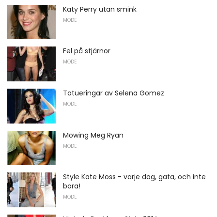
Katy Perry utan smink
MODE
Fel på stjärnor
MODE
Tatueringar av Selena Gomez
MODE
Mowing Meg Ryan
MODE
Style Kate Moss - varje dag, gata, och inte
bara!
MODE