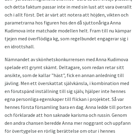
och detta faktum passar inte in med sin lust att vara överallt
och i allt först. Det är värt att notera att höjden, vikten och
parametrarna hos figuren hos den då sjuttonåriga Anna
Kudimova inte matchade modellen helt. Fram till nu kämpar
tjejen med överflödiga kg, som regelbundet engagerar sig i
en idrottshall.
Nämnandet av skönhetskonkurrensen med Anna Kudimova
spelade ett grymt skämt. Deltagare, som redan retar sitt
ansikte, som de kallar "häst", fick en annan anledning till
jävling. Men ett överskattat självkänsla, i kombination med
en förutspänd inställning till sig själv, hjälper inte hennes
egna personliga egenskaper till flickan i projektet. Så var
hennes första församling bara en dag. Anna ledde till porten
och förklarade att hon saknade karisma och russin. Genom
den andra chansen beredde Anna mer noggrant och uppfann
för övertygelse en rörlig berättelse om otur i hennes