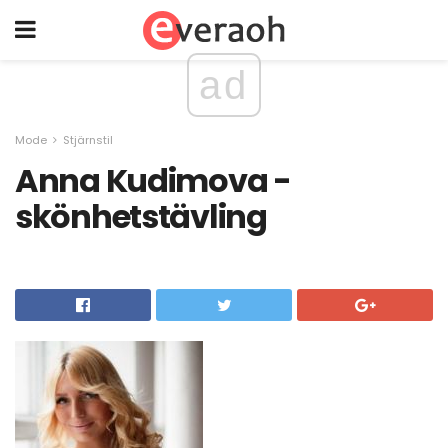
ad
Mode
Stjärnstil
Anna Kudimova -
skönhetstävling