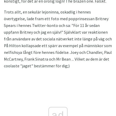
konstigt, för det är en orolig lögn! The brazen one. Falskt.
Trots allt, en sekulär lejoninna, oskadlig i hennes
övertygelse, lade fram ett foto med popprinsessan Britney
Spears i hennes Twitter-konto och sa: "För 11 år sedan
uppfann Britney och jag en själv!" Självklart var reaktionen
från användare av det sociala nätverket inte länge på väg och
På Hilton kollapsade ett spärr av exempel på människor som
nelfishsya långt före hennes födelse. Joey och Chandler, Paul
McCartney, Frank Sinatra och Mr Bean ... Vilket av dem är det
coolaste "jaget" bestämmer för dig;)
ad