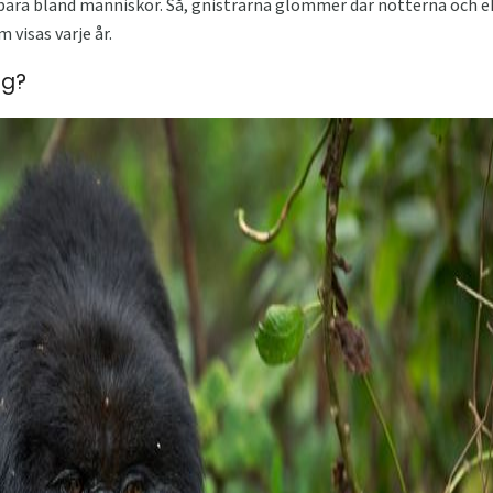
ara bland människor. Så, gnistrarna glömmer där nötterna och e
 visas varje år.
ng?