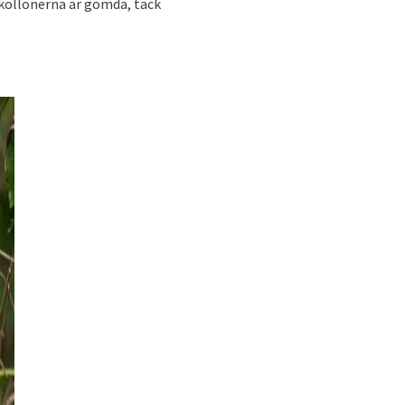
kollonerna är gömda, tack