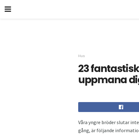
Hus
23 fantastis
uppmana di
Våra yngre bröder slutar int
gång, är följande information