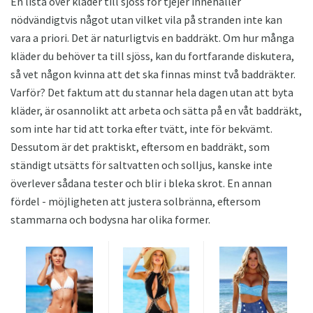
En lista över kläder till sjöss för tjejer innehåller
nödvändigtvis något utan vilket vila på stranden inte kan
vara a priori. Det är naturligtvis en baddräkt. Om hur många
kläder du behöver ta till sjöss, kan du fortfarande diskutera,
så vet någon kvinna att det ska finnas minst två baddräkter.
Varför? Det faktum att du stannar hela dagen utan att byta
kläder, är osannolikt att arbeta och sätta på en våt baddräkt,
som inte har tid att torka efter tvätt, inte för bekvämt.
Dessutom är det praktiskt, eftersom en baddräkt, som
ständigt utsätts för saltvatten och solljus, kanske inte
överlever sådana tester och blir i bleka skrot. En annan
fördel - möjligheten att justera solbränna, eftersom
stammarna och bodysna har olika former.